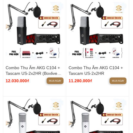
Combo Thu Âm AKG C104 +
Combo Thu Âm AKG C104 +
Tascam US-2x2HR (Boxlive
Tascam US-2x2HR
379)
12.030.000₫
11.280.000₫
MUA NGAY
MUA NGAY