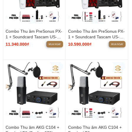
Combo Thu âm PreSonus PX-
Combo Thu âm PreSonus PX-
1 + Soundcard Tascam US-
1 + Soundcard Tascam US-
2x2HR (Boxlive 379)
2x2HR
11.340.000₫
10.590.000₫
MUA NGAY
MUA NGAY
Combo Thu âm AKG C104 +
Combo Thu âm AKG C104 +