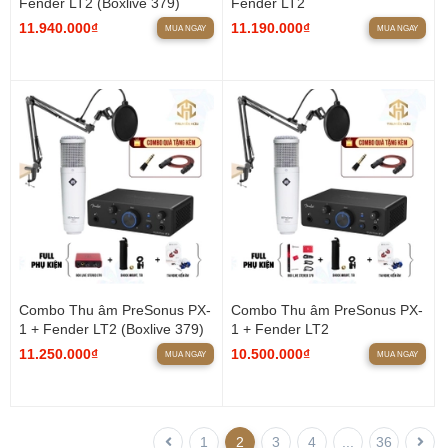
Fender LT2 (Boxlive 379)
Fender LT2
11.940.000₫
11.190.000₫
MUA NGAY
MUA NGAY
Combo Thu âm PreSonus PX-
Combo Thu âm PreSonus PX-
1 + Fender LT2 (Boxlive 379)
1 + Fender LT2
11.250.000₫
10.500.000₫
MUA NGAY
MUA NGAY
1
2
3
4
...
36