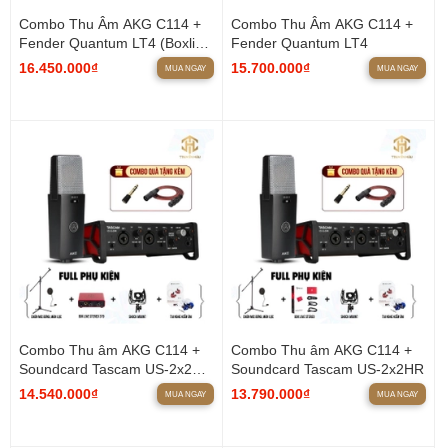
Combo Thu Âm AKG C114 +
Combo Thu Âm AKG C114 +
Fender Quantum LT4 (Boxlive
Fender Quantum LT4
379)
16.450.000₫
15.700.000₫
MUA NGAY
MUA NGAY
Combo Thu âm AKG C114 +
Combo Thu âm AKG C114 +
Soundcard Tascam US-2x2HR
Soundcard Tascam US-2x2HR
(Boxlive 379)
14.540.000₫
13.790.000₫
MUA NGAY
MUA NGAY