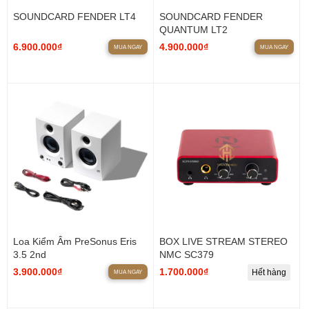
SOUNDCARD FENDER LT4
SOUNDCARD FENDER
QUANTUM LT2
6.900.000₫
4.900.000₫
MUA NGAY
MUA NGAY
Loa Kiểm Âm PreSonus Eris
BOX LIVE STREAM STEREO
3.5 2nd
NMC SC379
3.900.000₫
1.700.000₫
Hết hàng
MUA NGAY