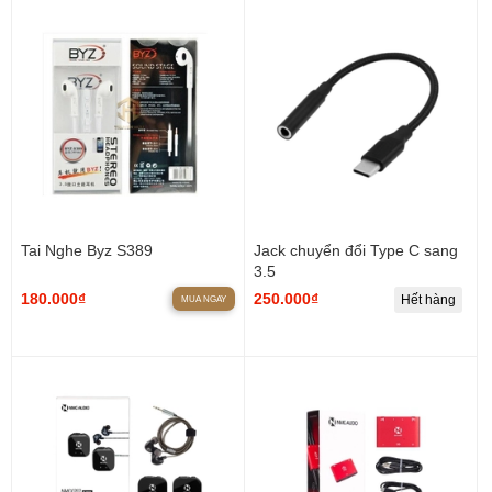
Tai Nghe Byz S389
Jack chuyển đổi Type C sang
3.5
180.000₫
250.000₫
Hết hàng
MUA NGAY