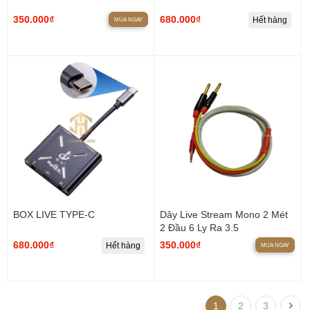
350.000₫
680.000₫
Hết hàng
MUA NGAY
BOX LIVE TYPE-C
Dây Live Stream Mono 2 Mét
2 Đầu 6 Ly Ra 3.5
680.000₫
350.000₫
Hết hàng
MUA NGAY
1
2
3