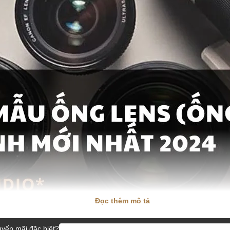
Đọc thêm mô tả
yến mãi đặc biệt?