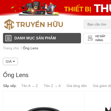
HD ĐẶT
DANH MỤC SẢN PHẨM
HÀNG
Trang chủ
/
Ống Lens
GIÁ
Ống Lens
Sắp xếp:
Tên A → Z
Tên Z → A
Giá tăng dần
Giá giảm d