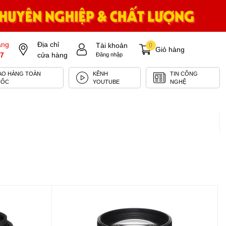
àng
Địa chỉ
Tài khoản
0
Giỏ hàng
7
cửa hàng
Đăng nhập
AO HÀNG TOÀN
KÊNH
TIN CÔNG
UỐC
YOUTUBE
NGHỆ