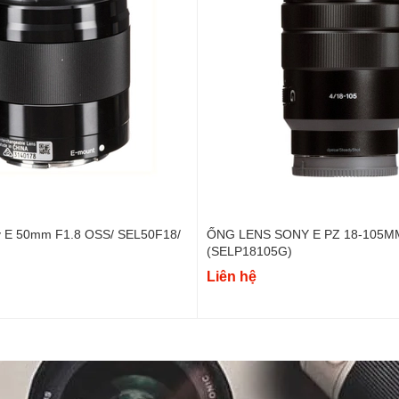
y E 50mm F1.8 OSS/ SEL50F18/
ỐNG LENS SONY E PZ 18-105MM
(SELP18105G)
Liên hệ