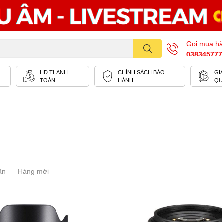
Gọi mua h
038345777
HD THANH
CHÍNH SÁCH BẢO
GI
TOÁN
HÀNH
Q
ần
Hàng mới