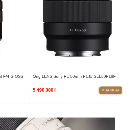
 F/4 G OSS
Ống LENS Sony FE 50mm F1.8/ SEL50F18F
5.490.000₫
MUA NGAY