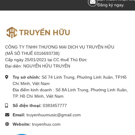
Đăng ký ngay.
CÔNG TY TNHH THƯƠNG MẠI DỊCH VỤ TRUYỀN HỮU
(MÃ SỐ THUẾ 0316693738)
Cấp ngày 25/01/2021 tại CC thuế Thủ Đức
Đại diện: NGUYỄN HỮU TRUYỀN
Trụ sở chính:
Số 74 Linh Trung, Phường Linh Xuân, TP.Hồ
Ống lens máy ảnh là gì?
Chí Minh, Việt Nam
Ống lens
máy ảnh, còn được biết đến với tên gọi là ống kính máy ả
Địa điểm kinh doanh : Số 8A Linh Trung, Phường Linh Xuân,
thập và định hình ánh sáng từ cảnh vật, sau đó truyền dẫn nó qua h
TP. Hồ Chí Minh, Việt Nam
ống lens, bao gồm cả độ sắc nét, độ tương phản và sự chính xác mà
Số điện thoại:
0383457777
Email:
truyenhuumusic@gmail.com
Các loại ống
lens máy ảnh trên thị trường hiện nay
Website:
truyenhuu.com
Ống Lens Kit (Lens Kit)