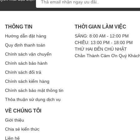
THÔNG TIN
THỜI GIAN LÀM VIỆC
Hướng dẫn đặt hàng
SÁNG: 8:00 AM - 12:00 PM
CHIỀU: 13:00 PM - 18:00 PM
Quy định thanh toán
THỨ HAI ĐẾN CHỦ NHẬT
Chính sách vận chuyển
Chân Thành Cảm Ơn Quý Khách
Chính sách bảo hành
Chính sách đổi trả
Chính sách kiểm hàng
Chính sách bảo mật thông tin
nh, là một thành phần cực kỳ quan trọng trong hệ thống máy ảnh, tươn
ệ thống quang học để tạo ra hình ảnh trên cảm biến hoặc phim. Chất l
Thỏa thuận sử dụng dịch vụ
u sắc.
VỀ CHÚNG TÔI
Giới thiệu
Chia sẻ kiến thức
Liên hệ