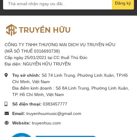
cơ bản và chuyên nghiệp
Đăng ký
uy tín HCM
Truyền Hữu
là thương hiệu của CÔNG TY TNHH TM DV TRUYỀN
HỮU ( MST 0316693738) - Một trong những đơn vị đi đầu về cung
cấp thiết bị thu âm live stream uy tín toàn quốc . Ngoài ra chúng tôi
còn có giải pháp hát karaoke gia đình, loa di động và loa nghe
CÔNG TY TNHH THƯƠNG MẠI DỊCH VỤ TRUYỀN HỮU
nhạc Bluetooth với những thương hiệu nổi tiếng thế giới . Với chất
(MÃ SỐ THUẾ 0316693738)
lượng và thương hiệu đã được khẳng định trong nhiều năm qua ,
Cấp ngày 25/01/2021 tại CC thuế Thủ Đức
chúng tôi hy vọng mang lại cho quý khách trãi nghiệm mua hàng
Đại diện: NGUYỄN HỮU TRUYỀN
tốt nhất .
Trụ sở chính:
Số 74 Linh Trung, Phường Linh Xuân, TP.Hồ
✅Địa chỉ Showroom : SỐ 8A ĐƯỜNG LINH TRUNG, P. LINH
Chí Minh, Việt Nam
TRUNG , TP. THỦ ĐỨC , TPHCM
Địa điểm kinh doanh : Số 8A Linh Trung, Phường Linh Xuân,
TP. Hồ Chí Minh, Việt Nam
✅ĐT:
038 345 7777
Số điện thoại:
0383457777
✅ Facebook:
Truyền Hữu Studio
Email:
truyenhuumusic@gmail.com
✅ Email : truyenhuu0303@gmail.com
Website:
truyenhuu.com