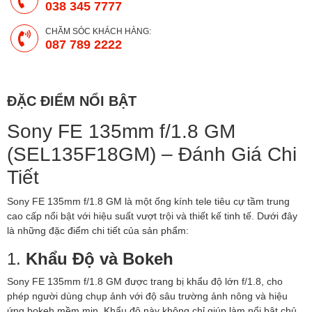
038 345 7777
CHĂM SÓC KHÁCH HÀNG:
087 789 2222
ĐẶC ĐIỂM NỔI BẬT
Sony FE 135mm f/1.8 GM
(SEL135F18GM) – Đánh Giá Chi
Tiết
Sony FE 135mm f/1.8 GM là một ống kính tele tiêu cự tầm trung
cao cấp nổi bật với hiệu suất vượt trội và thiết kế tinh tế. Dưới đây
là những đặc điểm chi tiết của sản phẩm:
1.
Khẩu Độ và Bokeh
Sony FE 135mm f/1.8 GM được trang bị khẩu độ lớn f/1.8, cho
phép người dùng chụp ảnh với độ sâu trường ảnh nông và hiệu
ứng bokeh mềm mịn. Khẩu độ này không chỉ giúp làm nổi bật chủ