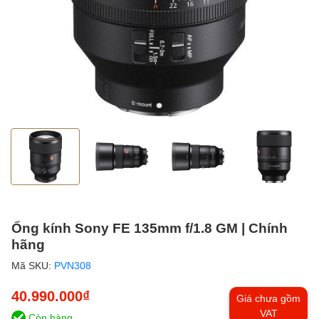
Ống kính Sony FE 135mm f/1.8 GM | Chính
hãng
Mã SKU:
PVN308
40.990.000₫
Giá chưa gồm
VAT
Còn hàng