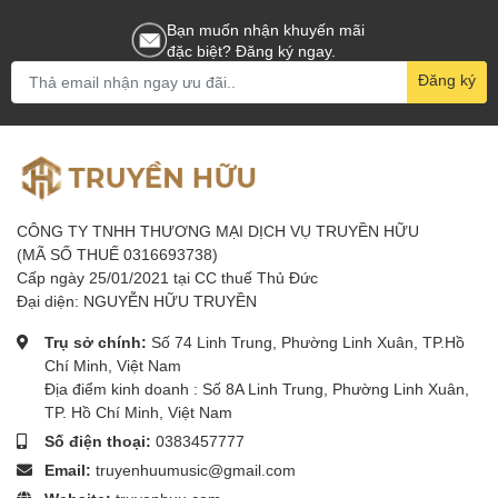
Bạn muốn nhận khuyến mãi
đặc biệt? Đăng ký ngay.
Đăng ký
CÔNG TY TNHH THƯƠNG MẠI DỊCH VỤ TRUYỀN HỮU
(MÃ SỐ THUẾ 0316693738)
Cấp ngày 25/01/2021 tại CC thuế Thủ Đức
Đại diện: NGUYỄN HỮU TRUYỀN
Trụ sở chính:
Số 74 Linh Trung, Phường Linh Xuân, TP.Hồ
Chí Minh, Việt Nam
Địa điểm kinh doanh : Số 8A Linh Trung, Phường Linh Xuân,
TP. Hồ Chí Minh, Việt Nam
Số điện thoại:
0383457777
Email:
truyenhuumusic@gmail.com