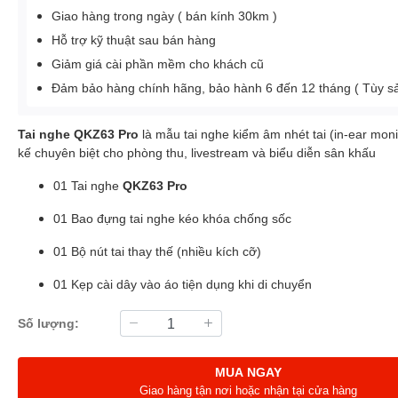
Giao hàng trong ngày ( bán kính 30km )
Hỗ trợ kỹ thuật sau bán hàng
Giảm giá cài phần mềm cho khách cũ
Đảm bảo hàng chính hãng, bảo hành 6 đến 12 tháng ( Tùy 
Tai nghe QKZ63 Pro
là mẫu tai nghe kiểm âm nhét tai (in-ear moni
kế chuyên biệt cho phòng thu, livestream và biểu diễn sân khấu
01 Tai nghe
QKZ63 Pro
01 Bao đựng tai nghe kéo khóa chống sốc
01 Bộ nút tai thay thế (nhiều kích cỡ)
01 Kẹp cài dây vào áo tiện dụng khi di chuyển
Số lượng:
MUA NGAY
Giao hàng tận nơi hoặc nhận tại cửa hàng