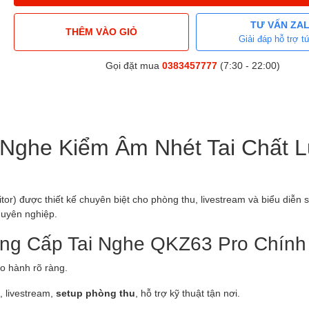
TƯ VẤN ZA
THÊM VÀO GIỎ
Giải đáp hỗ trợ tứ
Gọi đặt mua
0383457777
(7:30 - 22:00)
 Nghe Kiểm Âm Nhét Tai Chất 
tor) được thiết kế chuyên biệt cho phòng thu, livestream và biểu diễn s
huyên nghiệp.
ung Cấp Tai Nghe QKZ63 Pro Chín
ảo hành rõ ràng.
, livestream,
setup phòng thu
, hỗ trợ kỹ thuật tận nơi.