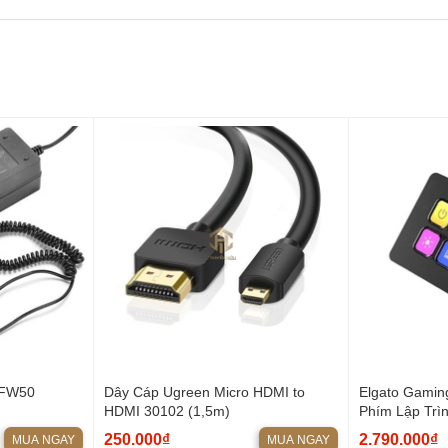
KZ63 Pro từ Truyền Hữu Music?
 chuẩn
 hát live autotune
ài
i nghe QKZ63 Pro
và các combo thiết bị thu âm – livestream chất lượn
 FW50
Dây Cáp Ugreen Micro HDMI to
Elgato Gamin
HDMI 30102 (1,5m)
Phím Lập Trì
250.000₫
2.790.000₫
MUA NGAY
MUA NGAY