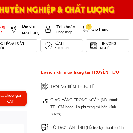
àng
Địa chỉ
Tài khoản
0
Giỏ hàng
7
cửa hàng
Đăng nhập
AO HÀNG TOÀN
KÊNH
TIN CÔNG
UỐC
YOUTUBE
NGHỆ
Lợi ích khi mua hàng tại TRUYỀN HỮU
TRẢI NGHIỆM THỰC TẾ
iá chưa gồm
GIAO HÀNG TRONG NGÀY (Nội thành
VAT
TPHCM hoặc địa phương có bán kính
30km)
HỖ TRỢ TẬN TÌNH (Hỗ trợ kỹ thuật từ 9h