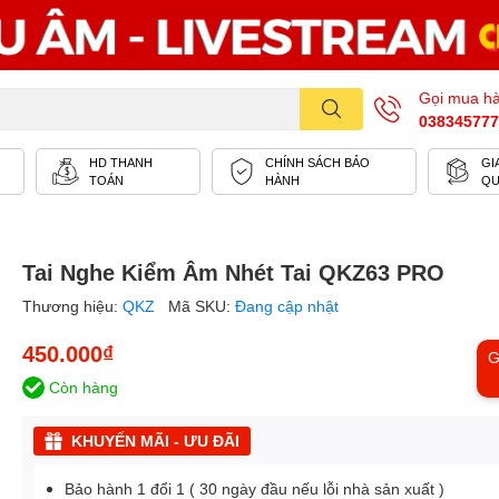
Gọi mua h
038345777
HD THANH
CHÍNH SÁCH BẢO
GI
TOÁN
HÀNH
Q
Tai Nghe Kiểm Âm Nhét Tai QKZ63 PRO
Thương hiệu:
QKZ
Mã SKU:
Đang cập nhật
450.000₫
G
Còn hàng
KHUYẾN MÃI - ƯU ĐÃI
Bảo hành 1 đổi 1 ( 30 ngày đầu nếu lỗi nhà sản xuất )