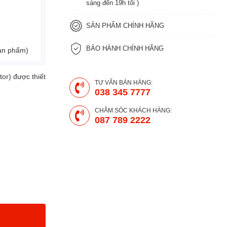
sáng đến 19h tối )
SẢN PHẨM CHÍNH HÃNG
BẢO HÀNH CHÍNH HÃNG
sản phẩm)
tor) được thiết
TƯ VẤN BÁN HÀNG:
038 345 7777
CHĂM SÓC KHÁCH HÀNG:
087 789 2222