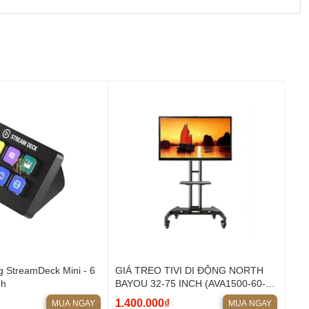
g cao.
g StreamDeck Mini - 6
GIÁ TREO TIVI DI ĐỘNG NORTH
nh
BAYOU 32-75 INCH (AVA1500-60-
1P )
1.400.000₫
MUA NGAY
MUA NGAY