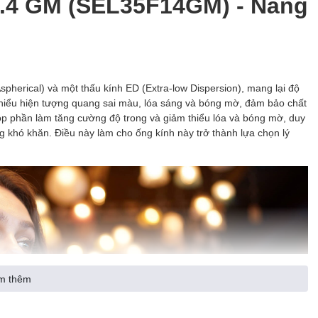
1.4 GM (SEL35F14GM) - Nâng
pherical) và một thấu kính ED (Extra-low Dispersion), mang lại độ
 thiểu hiện tượng quang sai màu, lóa sáng và bóng mờ, đảm bảo chất
góp phần làm tăng cường độ trong và giảm thiểu lóa và bóng mờ, duy
ng khó khăn. Điều này làm cho ống kính này trở thành lựa chọn lý
m thêm