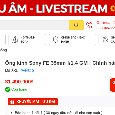
Gọi mua h
038345777
HD THANH
CHÍNH SÁCH BẢO
GI
TOÁN
HÀNH
Q
hãng
Ống kính Sony FE 35mm f/1.4 GM | Chính h
Mã SKU:
PVN310
31.490.000₫
G
Còn hàng
KHUYẾN MÃI - ƯU ĐÃI
Bảo hành 1 đổi 1 ( 30 ngày đầu nếu lỗi nhà sản xuất )