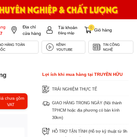
àng
Địa chỉ
Tài khoản
0
Giỏ hàng
7
cửa hàng
Đăng nhập
AO HÀNG TOÀN
KÊNH
TIN CÔNG
UỐC
YOUTUBE
NGHỆ
ãng
Lợi ích khi mua hàng tại TRUYỀN HỮU
TRẢI NGHIỆM THỰC TẾ
iá chưa gồm
GIAO HÀNG TRONG NGÀY (Nội thành
VAT
TPHCM hoặc địa phương có bán kính
30km)
HỖ TRỢ TẬN TÌNH (Hỗ trợ kỹ thuật từ 9h