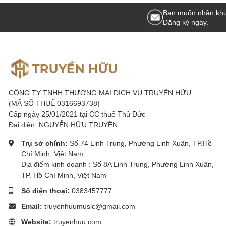
Bạn muốn nhận khu
Chuyển đổi lấy nét tự động/thủ cô
Đăng ký ngay.
Người dùng có thể chuyển đổi ngay lập tức và nhanh chóng giữa lấ
thân ống kính. Điều này giúp thao tác nhanh hơn và dễ dàng hơn kh
công. Linear Response MF đảm bảo rằng vòng lấy nét phản hồi trực 
xác ở cả chế độ quay phim và chụp ảnh.
CÔNG TY TNHH THƯƠNG MẠI DỊCH VỤ TRUYỀN HỮU
(MÃ SỐ THUẾ 0316693738)
Chống chịu thời tiết và lớp phủ Fl
Cấp ngày 25/01/2021 tại CC thuế Thủ Đức
Đại diện: NGUYỄN HỮU TRUYỀN
Ống kính Sony FE 35mm f/1.4 GM có thiết kế chống bụi và chống ẩm,
kết hợp với máy ảnh có thiết kế kháng thời tiết. Thành phần thấu 
Trụ sở chính:
Số 74 Linh Trung, Phường Linh Xuân, TP.Hồ
và các chất bẩn khác, đồng thời giúp cho việc lau chùi, vệ sinh cá
Chí Minh, Việt Nam
hơn.
Địa điểm kinh doanh : Số 8A Linh Trung, Phường Linh Xuân,
TP. Hồ Chí Minh, Việt Nam
>>> Xem thêm:
Ống LENS Sony FE 50mm F1.8/ SEL50F18F
Số điện thoại:
0383457777
Địa chỉ cung cấp ống lens 
Email:
truyenhuumusic@gmail.com
tín HCM
Website:
truyenhuu.com