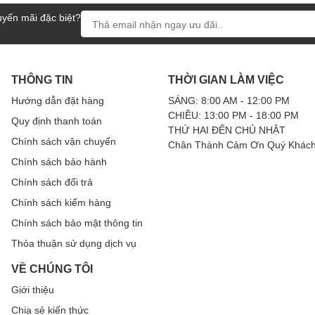
yến mãi đặc biệt?
ng tức thì
y nét tự động và lấy nét thủ công thông qua công tắc AF/MF trên
i chụp các đối tượng hoặc tình huống cần phải thực hiện lấy nét thủ
THÔNG TIN
THỜI GIAN LÀM VIỆC
tiếp và tuyến tính khi lấy nét thủ công, mang lại cảm nhận chính
Hướng dẫn đặt hàng
SÁNG: 8:00 AM - 12:00 PM
CHIỀU: 13:00 PM - 18:00 PM
Quy định thanh toán
THỨ HAI ĐẾN CHỦ NHẬT
Chính sách vận chuyển
Chân Thành Cảm Ơn Quý Khách
o
Chính sách bảo hành
 thích hợp để sử dụng ngoài trời với tần suất cao, đặc biệt là khi
Chính sách đổi trả
kính phía trước được trang bị lớp phủ Flo giúp ngăn bám nước, dầu
Chính sách kiểm hàng
c chất bẩn, dấu vân tay bám trên bề mặt thấu kính diễn ra dễ dàng
Chính sách bảo mật thông tin
Thỏa thuận sử dụng dịch vụ
VỀ CHÚNG TÔI
cơ bản và chuyên nghiệp uy
Giới thiệu
Chia sẻ kiến thức