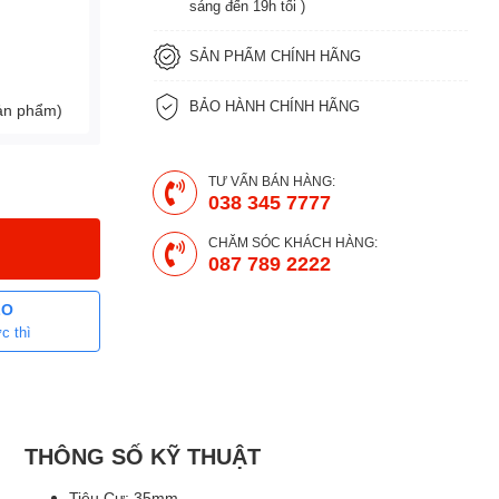
sáng đến 19h tối )
SẢN PHẨM CHÍNH HÃNG
BẢO HÀNH CHÍNH HÃNG
sản phẩm)
TƯ VẤN BÁN HÀNG:
038 345 7777
CHĂM SÓC KHÁCH HÀNG:
087 789 2222
LO
c thì
THÔNG SỐ KỸ THUẬT
Tiêu Cự: 35mm