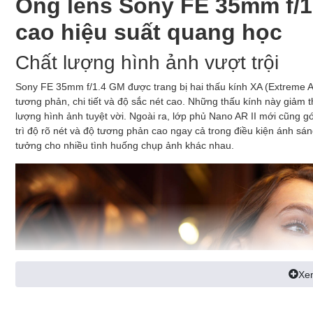
Ống lens Sony FE 35mm f/
cao hiệu suất quang học
Chất lượng hình ảnh vượt trội
Sony FE 35mm f/1.4 GM được trang bị hai thấu kính XA (Extreme As
tương phản, chi tiết và độ sắc nét cao. Những thấu kính này giảm
lượng hình ảnh tuyệt vời. Ngoài ra, lớp phủ Nano AR II mới cũng 
trì độ rõ nét và độ tương phản cao ngay cả trong điều kiện ánh sá
tưởng cho nhiều tình huống chụp ảnh khác nhau.
Xe