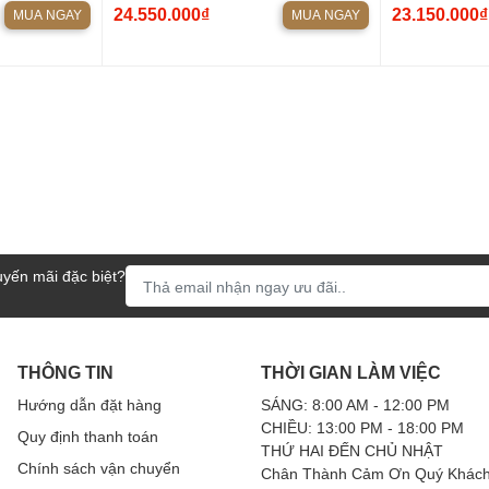
0 + ĐẨY
dBACOUSTIC 450II + VANG CƠ
MICRO KIWI 
24.550.000₫
23.150.000₫
MUA NGAY
MUA NGAY
dBACOUSTIC KM330 PRO + ĐẨY
VK3000 + ĐẨ
dBACOUSTIC B2500
yến mãi đặc biệt?
THÔNG TIN
THỜI GIAN LÀM VIỆC
Hướng dẫn đặt hàng
SÁNG: 8:00 AM - 12:00 PM
CHIỀU: 13:00 PM - 18:00 PM
Quy định thanh toán
THỨ HAI ĐẾN CHỦ NHẬT
Chính sách vận chuyển
Chân Thành Cảm Ơn Quý Khách