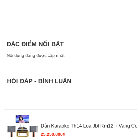
ĐẶC ĐIỂM NỔI BẬT
Nội dung đang được cập nhật
HỎI ĐÁP - BÌNH LUẬN
Dàn Karaoke Th14 Loa Jbl Rm12 + Vang Cơ 
25.250.000₫