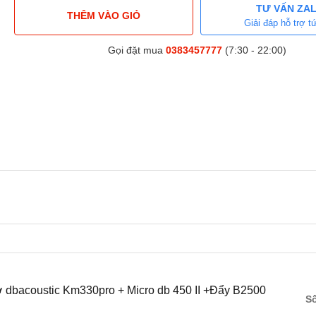
TƯ VẤN ZA
THÊM VÀO GIỎ
Giải đáp hỗ trợ tứ
Gọi đặt mua
0383457777
(7:30 - 22:00)
dbacoustic Km330pro + Micro db 450 II +Đẩy B2500
S