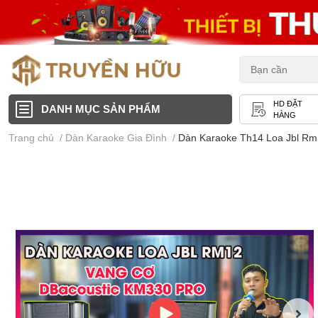
HD ĐẶT
DANH MỤC SẢN PHẨM
HÀNG
Trang chủ
/
Dàn Karaoke Gia Đình
/
Dàn Karaoke Th14 Loa Jbl Rm1