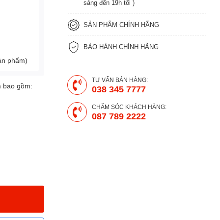
sáng đến 19h tối )
SẢN PHẨM CHÍNH HÃNG
BẢO HÀNH CHÍNH HÃNG
sản phẩm)
TƯ VẤN BÁN HÀNG:
m bao gồm:
038 345 7777
CHĂM SÓC KHÁCH HÀNG:
087 789 2222