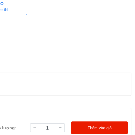
LO
c thì
ố lượng:
Thêm vào giỏ