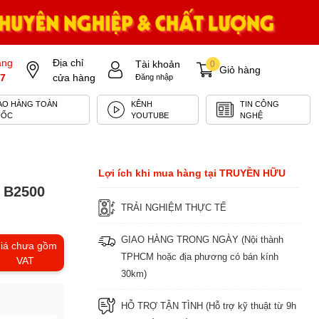
àng
Địa chỉ
Tài khoản
0
Giỏ hàng
7
cửa hàng
Đăng nhập
AO HÀNG TOÀN
KÊNH
TIN CÔNG
UỐC
YOUTUBE
NGHỆ
Lợi ích khi mua hàng tại TRUYỀN HỮU
y B2500
TRẢI NGHIỆM THỰC TẾ
GIAO HÀNG TRONG NGÀY (Nội thành
iá chưa gồm
TPHCM hoặc địa phương có bán kính
VAT
30km)
HỖ TRỢ TẬN TÌNH (Hỗ trợ kỹ thuật từ 9h