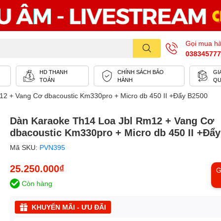
Gọi mua h
038345777
HD THANH
CHÍNH SÁCH BẢO
GI
TOÁN
HÀNH
Q
2 + Vang Cơ dbacoustic Km330pro + Micro db 450 II +Đẩy B2500
Dàn Karaoke Th14 Loa Jbl Rm12 + Vang Cơ
dbacoustic Km330pro + Micro db 450 II +Đẩ
Mã SKU:
PVN395
25.250.000₫
G
Còn hàng
KHUYẾN MÃI - ƯU ĐÃI