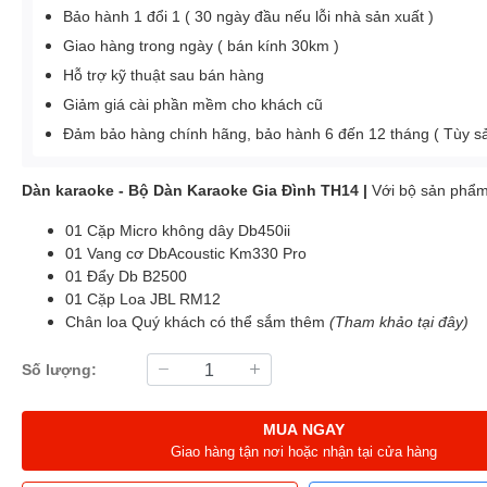
Bảo hành 1 đổi 1 ( 30 ngày đầu nếu lỗi nhà sản xuất )
Giao hàng trong ngày ( bán kính 30km )
Hỗ trợ kỹ thuật sau bán hàng
Giảm giá cài phần mềm cho khách cũ
Đảm bảo hàng chính hãng, bảo hành 6 đến 12 tháng ( Tùy 
Dàn karaoke - Bộ Dàn Karaoke Gia Đình TH14 |
Với bộ sản phẩ
01 Cặp Micro không dây Db450ii
01 Vang cơ DbAcoustic Km330 Pro
01 Đẩy Db B2500
01 Cặp Loa JBL RM12
Chân loa Quý khách có thể sắm thêm
(Tham khảo tại đây)
Số lượng:
MUA NGAY
Giao hàng tận nơi hoặc nhận tại cửa hàng