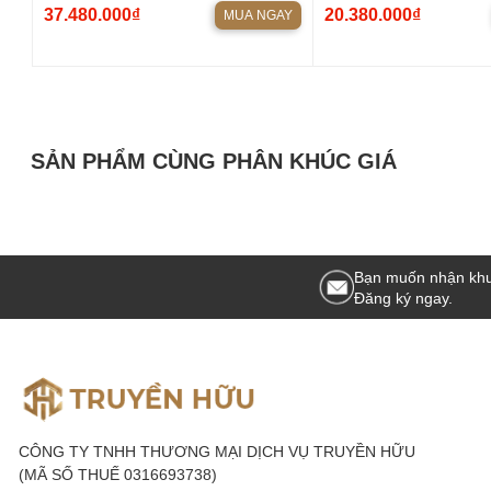
DBACOUSTIC 450II + VANG SỐ
PRO + VANG CƠ VK300
37.480.000₫
20.380.000₫
MUA NGAY
DBACOUSTIC S500P + ĐẨY KD500
B2500
PLUS + SUB PARAMAX Z SUB
SẢN PHẨM CÙNG PHÂN KHÚC GIÁ
Bạn muốn nhận khu
Đăng ký ngay.
CÔNG TY TNHH THƯƠNG MẠI DỊCH VỤ TRUYỀN HỮU
(MÃ SỐ THUẾ 0316693738)