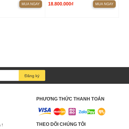
A6 PRO + VANG CƠ
VANG AK3500
18.800.000₫
MUA NGAY
MUA NGAY
Y dBACOUSTIC B2500
Đăng ký
PHƯƠNG THỨC THANH TOÁN
THEO DÕI CHÚNG TÔI
 !