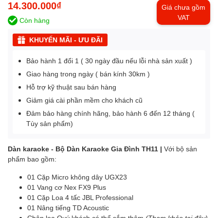
14.300.000₫
Giá chưa gồm
VAT
Còn hàng
KHUYẾN MÃI - ƯU ĐÃI
Bảo hành 1 đổi 1 ( 30 ngày đầu nếu lỗi nhà sản xuất )
Giao hàng trong ngày ( bán kính 30km )
Hỗ trợ kỹ thuật sau bán hàng
Giảm giá cài phần mềm cho khách cũ
Đảm bảo hàng chính hãng, bảo hành 6 đến 12 tháng (
Tùy sản phẩm)
Dàn karaoke - Bộ Dàn Karaoke Gia Đình TH11 |
Với bộ sản
phẩm bao gồm:
01 Cặp Micro không dây UGX23
01 Vang cơ Nex FX9 Plus
01 Cặp Loa 4 tấc JBL Professional
01 Nâng tiếng TD Acoustic
Chân loa Quý khách có thể sắm thêm
(Tham khảo tại đây)