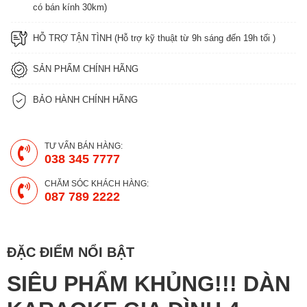
có bán kính 30km)
HỖ TRỢ TẬN TÌNH (Hỗ trợ kỹ thuật từ 9h sáng đến 19h tối )
SẢN PHẨM CHÍNH HÃNG
BẢO HÀNH CHÍNH HÃNG
TƯ VẤN BÁN HÀNG:
038 345 7777
CHĂM SÓC KHÁCH HÀNG:
087 789 2222
ĐẶC ĐIỂM NỔI BẬT
SIÊU PHẨM KHỦNG!!! DÀN