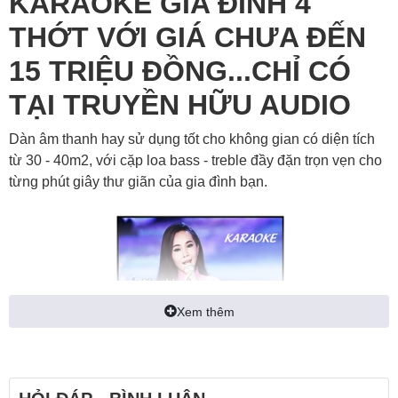
KARAOKE GIA ĐÌNH 4
THỚT VỚI GIÁ CHƯA ĐẾN
15 TRIỆU ĐỒNG...CHỈ CÓ
TẠI TRUYỀN HỮU AUDIO
Dàn âm thanh hay sử dụng tốt cho không gian có diện tích
từ 30 - 40m2, với cặp loa bass - treble đầy đặn trọn vẹn cho
từng phút giây thư giãn của gia đình bạn.
Xem thêm
HỎI ĐÁP - BÌNH LUẬN