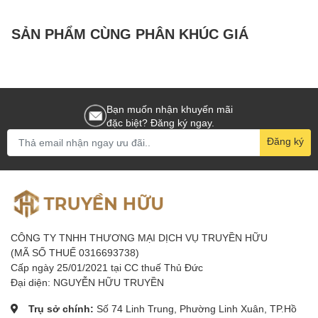
SUB PARAMAX Z SUB
PRO + ĐẨY
dBACOUSTIC 
SẢN PHẨM CÙNG PHÂN KHÚC GIÁ
Bạn muốn nhận khuyến mãi
đặc biệt? Đăng ký ngay.
Đăng ký
CÔNG TY TNHH THƯƠNG MẠI DỊCH VỤ TRUYỀN HỮU
(MÃ SỐ THUẾ 0316693738)
Cấp ngày 25/01/2021 tại CC thuế Thủ Đức
Đại diện: NGUYỄN HỮU TRUYỀN
Trụ sở chính:
Số 74 Linh Trung, Phường Linh Xuân, TP.Hồ