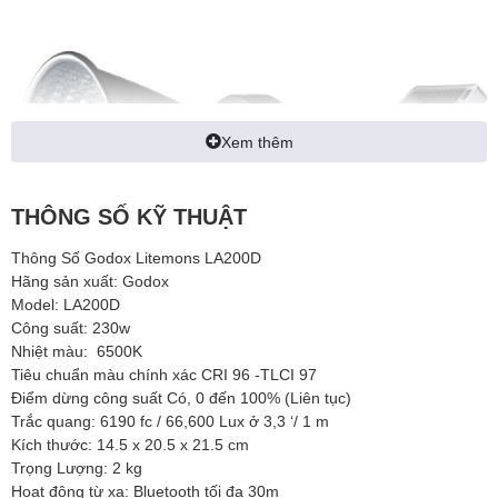
Xem thêm
THÔNG SỐ KỸ THUẬT
Thông Số Godox Litemons LA200D
Hãng sản xuất: Godox
Model: LA200D
Công suất: 230w
Nhiệt màu: 6500K
Tiêu chuẩn màu chính xác CRI 96 -TLCI 97
Điểm dừng công suất Có, 0 đến 100% (Liên tục)
Trắc quang: 6190 fc / 66,600 Lux ở 3,3 ‘/ 1 m
Kích thước: 14.5 x 20.5 x 21.5 cm
Trọng Lượng: 2 kg
Khám Phá Đèn Led Godox
Hoạt động từ xa: Bluetooth tối đa 30m