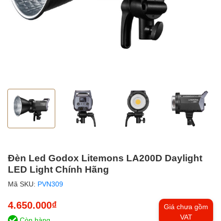
Đèn Led Godox Litemons LA200D Daylight
LED Light Chính Hãng
Mã SKU:
PVN309
4.650.000₫
Giá chưa gồm
VAT
Còn hàng