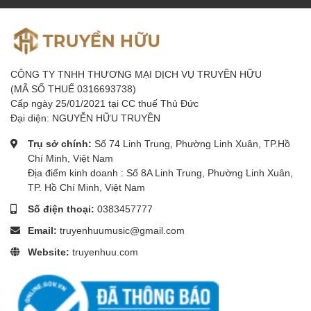
bối cảnh quay phim ngoài trời. Núm điều chỉnh độ sáng linh hoạt
giúp dễ dàng kiểm soát mức độ sáng phù hợp với từng yêu cầu cụ
thể
CÔNG TY TNHH THƯƠNG MẠI DỊCH VỤ TRUYỀN HỮU
(MÃ SỐ THUẾ 0316693738)
Độ trung thực màu sắc xuất sắc
Cấp ngày 25/01/2021 tại CC thuế Thủ Đức
Đại diện: NGUYỄN HỮU TRUYỀN
Chỉ số CRI 96+ của đèn giúp tái hiện màu sắc chính xác, gần với
màu sắc tự nhiên nhất, giúp các bức ảnh và đoạn phim trở nên
Trụ sở chính:
Số 74 Linh Trung, Phường Linh Xuân, TP.Hồ
sinh động và trung thực. Công nghệ LED tiên tiến của đèn cũng
Chí Minh, Việt Nam
duy trì độ chính xác về màu sắc ngay cả khi thay đổi độ sáng.
Địa điểm kinh doanh : Số 8A Linh Trung, Phường Linh Xuân,
TP. Hồ Chí Minh, Việt Nam
Số điện thoại:
0383457777
Tuổi thọ cao, tiết kiệm điện năng
Email:
truyenhuumusic@gmail.com
Godox Litemons LA200D có tuổi thọ lên đến 50,000 giờ sử dụng,
Website:
truyenhuu.com
cho phép đèn hoạt động liên tục trong thời gian dài mà không cần
thay thế bóng đèn, giúp tiết kiệm chi phí. Công nghệ LED hiện đại
còn giúp đèn tiêu thụ ít điện năng, chỉ khoảng 230W, giảm tải cho
hệ thống điện và chi phí vận hành.