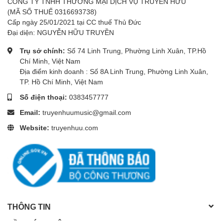
CÔNG TY TNHH THƯƠNG MẠI DỊCH VỤ TRUYỀN HỮU
(MÃ SỐ THUẾ 0316693738)
Cấp ngày 25/01/2021 tại CC thuế Thủ Đức
Đại diện: NGUYỄN HỮU TRUYỀN
Trụ sở chính:
Số 74 Linh Trung, Phường Linh Xuân, TP.Hồ
Chí Minh, Việt Nam
Địa điểm kinh doanh : Số 8A Linh Trung, Phường Linh Xuân,
TP. Hồ Chí Minh, Việt Nam
Số điện thoại:
0383457777
Email:
truyenhuumusic@gmail.com
Website:
truyenhuu.com
THÔNG TIN