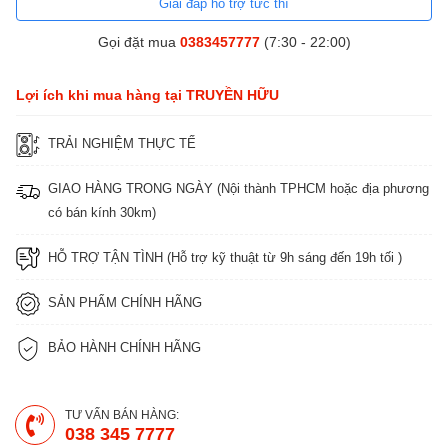
Giải đáp hỗ trợ tức thì
Gọi đặt mua
0383457777
(7:30 - 22:00)
Lợi ích khi mua hàng tại TRUYỀN HỮU
TRẢI NGHIỆM THỰC TẾ
GIAO HÀNG TRONG NGÀY (Nội thành TPHCM hoặc địa phương
có bán kính 30km)
HỖ TRỢ TẬN TÌNH (Hỗ trợ kỹ thuật từ 9h sáng đến 19h tối )
SẢN PHẨM CHÍNH HÃNG
BẢO HÀNH CHÍNH HÃNG
TƯ VẤN BÁN HÀNG:
038 345 7777