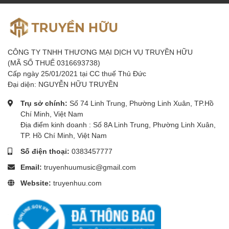
nhạc yêu thích trong khi nhâm nhi đồ uống yêu thích.
Một điều làm cho nó không thú vị là khi âm thanh
không đạt tới tiêu chuẩn mà bạn mong muốn. CR-X
mang bạn đến gần âm nhạc của mình hơn với âm
CÔNG TY TNHH THƯƠNG MẠI DỊCH VỤ TRUYỀN HỮU
thanh trung thực, trọn vẹn cho mọi phong cách âm
(MÃ SỐ THUẾ 0316693738)
Cấp ngày 25/01/2021 tại CC thuế Thủ Đức
nhạc.
Đại diện: NGUYỄN HỮU TRUYỀN
Trụ sở chính:
Số 74 Linh Trung, Phường Linh Xuân, TP.Hồ
Chí Minh, Việt Nam
Địa điểm kinh doanh : Số 8A Linh Trung, Phường Linh Xuân,
TP. Hồ Chí Minh, Việt Nam
Số điện thoại:
0383457777
Email:
truyenhuumusic@gmail.com
Website:
truyenhuu.com