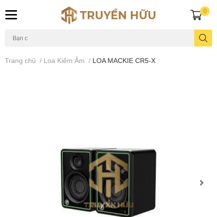
0
Trang chủ
/
Loa Kiểm Âm
/
LOA MACKIE CR5-X