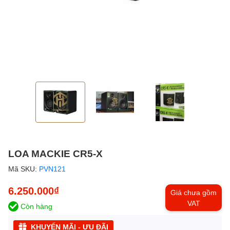
LOA MACKIE CR5-X
Mã SKU:
PVN121
6.250.000₫
Giá chưa gồm
VAT
Còn hàng
KHUYẾN MÃI - ƯU ĐÃI