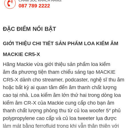
CHĂM SÓC KHÁCH HÀNG:
087 789 2222
ĐẶC ĐIỂM NỔI BẬT
GIỚI
THIỆU CHI TIẾT SẢN PHẨM L
OA KIỂM ÂM
MACKIE CR5-X
Hãng Mackie vừa giới thiệu sản phẩm loa kiểm
âm đa phương tiện tham chiếu sáng tạo MACKIE
CR5-X dành cho streamer, podcaster, nghệ sĩ thu âm
hoặc bất kỳ ai quan tâm đến âm thanh chất lượng
cao tại nhà. Loa kiểm âm lớn thứ hai trong dòng loa
kiểm âm CR-X của Mackie cung cấp cho bạn âm
thanh chất lượng phòng thu từ củ loa woofer 5″ phủ
polypropylene cao cấp và củ loa tweeter lụa được
làm mát bằng ferrofluid trong khi vẫn thân thiện với