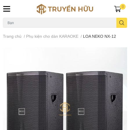
0
Trang chủ
/
Phụ kiện cho dàn KARAOKE
/
LOA NEKO NX-12