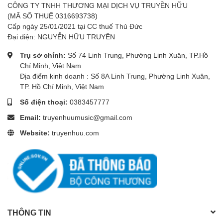
CÔNG TY TNHH THƯƠNG MẠI DỊCH VỤ TRUYỀN HỮU
✅Địa chỉ Showroom : SỐ 8A ĐƯỜNG LINH
(MÃ SỐ THUẾ 0316693738)
TRUNG, P. LINH TRUNG , TP. THỦ ĐỨC , TPHCM
Cấp ngày 25/01/2021 tại CC thuế Thủ Đức
Đại diện: NGUYỄN HỮU TRUYỀN
✅ĐT:
038 345 7777
Trụ sở chính:
Số 74 Linh Trung, Phường Linh Xuân, TP.Hồ
✅ Email :
truyenhuu0303@gmail.com
Chí Minh, Việt Nam
Địa điểm kinh doanh : Số 8A Linh Trung, Phường Linh Xuân,
TP. Hồ Chí Minh, Việt Nam
Số điện thoại:
0383457777
Email:
truyenhuumusic@gmail.com
Website:
truyenhuu.com
THÔNG TIN