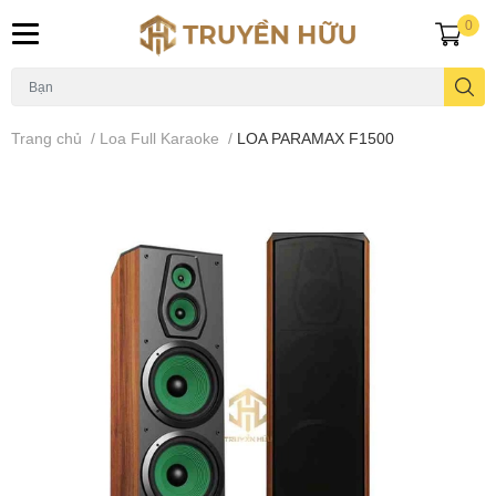
0
Trang chủ
/
Loa Full Karaoke
/
LOA PARAMAX F1500