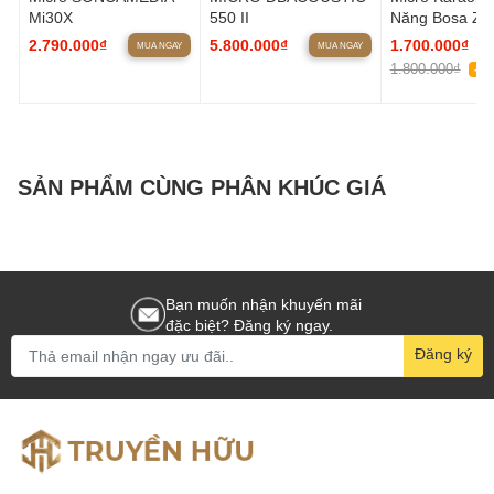
Mi30X
550 II
Năng Bosa Z6
+ Đầu thu được thiết kế với giao diện đẹp, màu sáng,
2.790.000₫
5.800.000₫
1.700.000₫
MUA NGAY
MUA NGAY
màn hình led hiển thị sắc nét.
1.800.000₫
-6
+ tay mic được sơn tĩnh điện đẹp, chống bám bụi,
gọn nhẹ, cầm nắm cảm giác thoải mái.
SẢN PHẨM CÙNG PHÂN KHÚC GIÁ
Bạn muốn nhận khuyến mãi
đặc biệt? Đăng ký ngay.
Đăng ký