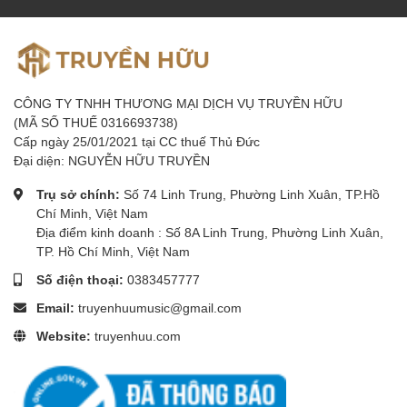
3. Đánh Giá Chuyên Sâu Rode NT2-A
CÔNG TY TNHH THƯƠNG MẠI DỊCH VỤ TRUYỀN HỮU
(MÃ SỐ THUẾ 0316693738)
Cấp ngày 25/01/2021 tại CC thuế Thủ Đức
3.1. Tính Linh Hoạt Của Micro 3 Hướng Thu
Đại diện: NGUYỄN HỮU TRUYỀN
Khả năng chuyển đổi
ba hướng thu
giúp NT2-A trở thành
một công cụ không thể thiếu trong studio:
Trụ sở chính:
Số 74 Linh Trung, Phường Linh Xuân, TP.Hồ
Chí Minh, Việt Nam
Cardioid:
Tối ưu cho thu giọng hát, podcast và các
Địa điểm kinh doanh : Số 8A Linh Trung, Phường Linh Xuân,
nhạc cụ solo, tập trung vào nguồn âm chính.
TP. Hồ Chí Minh, Việt Nam
Figure 8:
Lý tưởng cho thu âm phỏng vấn (hai người
Số điện thoại:
0383457777
ngồi đối diện), hoặc các kỹ thuật thu âm stereo tiên tiến
Email:
truyenhuumusic@gmail.com
(như M-S Stereo).
Website:
truyenhuu.com
Omnidirectional:
Hoàn hảo để thu âm môi trường,
không gian phòng, dàn nhạc hoặc dàn đồng ca, thu
âm đồng đều từ mọi phía.