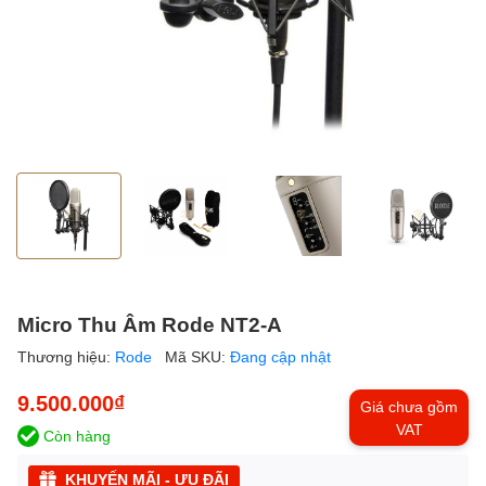
Micro Thu Âm Rode NT2-A
Thương hiệu:
Rode
Mã SKU:
Đang cập nhật
9.500.000₫
Giá chưa gồm
VAT
Còn hàng
KHUYẾN MÃI - ƯU ĐÃI