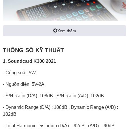
Xem thêm
THÔNG SỐ KỸ THUẬT
1. Soundcard K300 2021
Soundcard
này được tích hợp chip kỹ thuật số DSP lõi kép
- Công suất: 5W
có thể chuyển đổi nhiều chế độ, hỗ trợ micro kép, phát sóng
trực tiếp kép, tai nghe kép.
- Nguồn điện: 5V-2A
Ngoài ra, nó còn có thể điều chỉnh âm bass, treble, echo,
- S/N Ratio (D/A): 108dB . S/N Ratio (A/D): 102dB
nhiều nhóm tùy chỉnh thay đổi âm thanh và các chức năng
khác nhau.
- Dynamic Range (D/A) : 108dB . Dynamic Range (A/D) :
102dB
Được tích hợp tới 3 cổng live, bạn có thể livestream tối đa 3
thiết bị cùng lúc mà không cần thêm bất kỳ thứ gì.
- Total Harmonic Distortion (D/A) : -92dB . (A/D) : -90dB