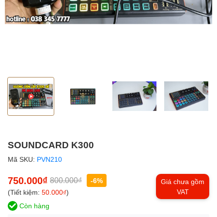
SOUNDCARD K300
Mã SKU:
PVN210
750.000₫
800.000₫
-6%
Giá chưa gồm
VAT
(Tiết kiệm:
50.000₫
)
Còn hàng