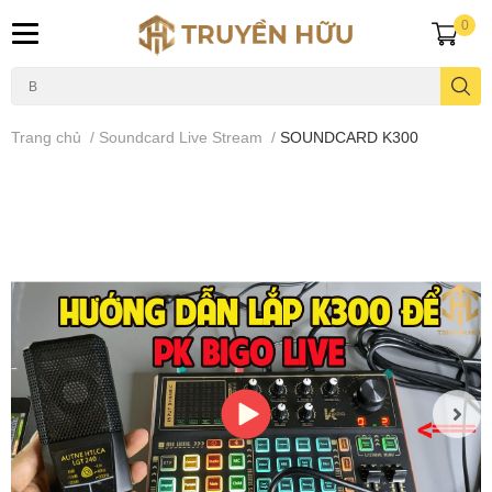
0
Trang chủ
/
Soundcard Live Stream
/
SOUNDCARD K300