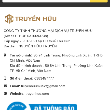
PC Live/ Power: dây cắm nguồn hoặc để livestream
trên máy tính
MIC: có cổng micro kép gắn dây jack 3.5mm
Headset: gắn tai nghe kèm mic tích hợp sẵn
Earpiece: gắn tai nghe không tích hợp mic
CÔNG TY TNHH THƯƠNG MẠI DỊCH VỤ TRUYỀN HỮU
Live: kết nối điện thoại và soundcard thông qua dây
(MÃ SỐ THUẾ 0316693738)
cáp 3.5mm để livestream hoặc ghi âm
Cấp ngày 25/01/2021 tại CC thuế Thủ Đức
Accompaniment: kết nối điện thoại thông qua dây cáp
Đại diện: NGUYỄN HỮU TRUYỀN
3.5mm để lấy nhạc nền
Trụ sở chính:
Số 74 Linh Trung, Phường Linh Xuân, TP.Hồ
OTG: xuất âm thanh thành âm thanh stereo
Chí Minh, Việt Nam
Địa điểm kinh doanh : Số 8A Linh Trung, Phường Linh Xuân,
TP. Hồ Chí Minh, Việt Nam
BỘ SOUND CARD K300 BAO GỒM:
Số điện thoại:
0383457777
Email:
truyenhuumusic@gmail.com
01:
Sound Card K300
01: Cáp nguồn USB cấp nguồn – kết nối với máy tính
Website:
truyenhuu.com
01: Cáp livestream jack 3.5mm (đen)
01: Cáp lấy nhạc jack 3.5mm