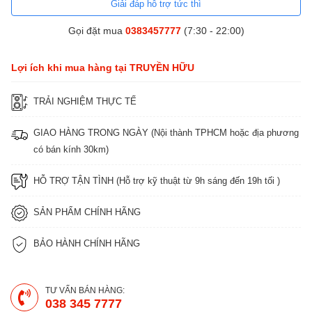
Giải đáp hỗ trợ tức thì
Gọi đặt mua
0383457777
(7:30 - 22:00)
Lợi ích khi mua hàng tại TRUYỀN HỮU
TRẢI NGHIỆM THỰC TẾ
GIAO HÀNG TRONG NGÀY (Nội thành TPHCM hoặc địa phương
có bán kính 30km)
HỖ TRỢ TẬN TÌNH (Hỗ trợ kỹ thuật từ 9h sáng đến 19h tối )
SẢN PHẨM CHÍNH HÃNG
BẢO HÀNH CHÍNH HÃNG
TƯ VẤN BÁN HÀNG:
038 345 7777