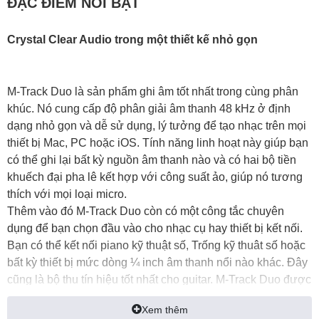
ĐẶC ĐIỂM NỔI BẬT
Crystal Clear Audio trong một thiết kế nhỏ gọn
M-Track Duo là sản phẩm ghi âm tốt nhất trong cùng phân
khúc. Nó cung cấp độ phân giải âm thanh 48 kHz ở định
dạng nhỏ gọn và dễ sử dụng, lý tưởng để tạo nhạc trên mọi
thiết bị Mac, PC hoặc iOS. Tính năng linh hoạt này giúp bạn
có thể ghi lại bất kỳ nguồn âm thanh nào và có hai bộ tiền
khuếch đại pha lê kết hợp với công suất ảo, giúp nó tương
thích với mọi loại micro.
Thêm vào đó M-Track Duo còn có một công tắc chuyên
dụng để bạn chọn đầu vào cho nhạc cụ hay thiết bị kết nối.
Bạn có thể kết nối piano kỹ thuật số, Trống kỹ thuât số hoặc
bất kỳ thiết bị mức dòng ¼ inch âm thanh nổi nào khác. Đây
cũng là bộ thu tín hiệu tốt nhất cho guitar. M-Track Duo được
cấp nguồn hoàn toàn bằng USB nên bạn có thể sử dụng nó
Xem thêm
ở bất cứ đâu bạn đi. Hình thể nhỏ gọn của sản phẩm cũng