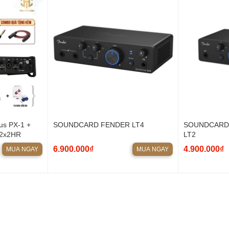
s PX-1 +
SOUNDCARD FENDER LT4
SOUNDCARD
-2x2HR
LT2
6.900.000₫
4.900.000₫
MUA NGAY
MUA NGAY