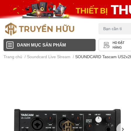
HD ĐẶT
DANH MỤC SẢN PHẨM
HÀNG
Trang chủ
/
Soundcard Live Stream
/
SOUNDCARD Tascam US2x2