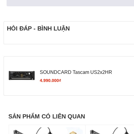
HỎI ĐÁP - BÌNH LUẬN
SOUNDCARD Tascam US2x2HR
4.990.000₫
Giảm tiếng ồn và biến dạng - âm thanh tốt hơn bao giờ h
US-2x2HR nhỏ gọn kết hợp nhiều tính năng, bao gồm độ phân
khuếch đại mic Ultra-HDDA với công suất ảo 48 volt cho ch
SẢN PHẨM CÓ LIÊN QUAN
sản xuất âm thanh ngay lập tức. Giao diện này cũng có thể
giản, US-2x2HR giúp bạn tạo và phân phối âm thanh tuyệt vờ