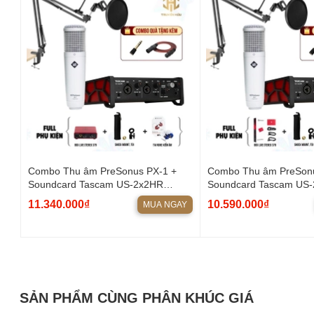
Combo Thu âm PreSonus PX-1 +
Combo Thu âm PreSonu
Soundcard Tascam US-2x2HR
Soundcard Tascam US
(Boxlive 379)
11.340.000₫
10.590.000₫
MUA NGAY
SẢN PHẨM CÙNG PHÂN KHÚC GIÁ