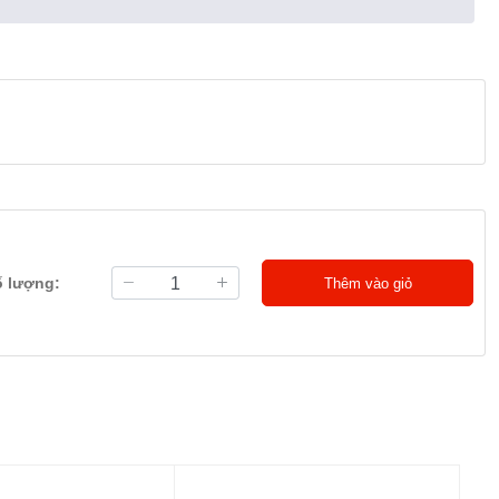
ố lượng:
Thêm vào giỏ
với kích thước bộ đệm Windows bắt đầu từ bốn mẫu, bộ tiền
Loại C mạnh mẽ và nhiều loại phần mềm đi kèm để bắt đầu
hone hoặc iPad * với Cubasis LE đi kèm. Nói một cách đơn