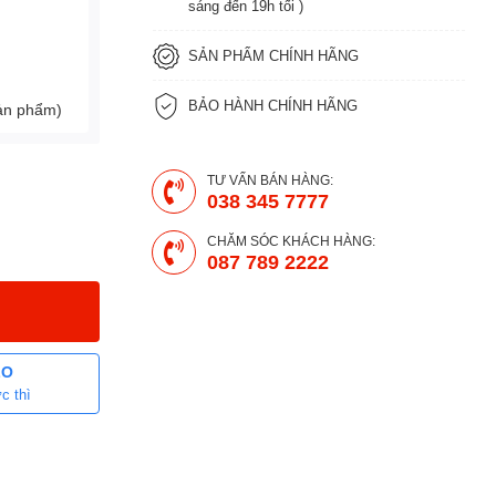
sáng đến 19h tối )
SẢN PHẨM CHÍNH HÃNG
BẢO HÀNH CHÍNH HÃNG
sản phẩm)
TƯ VẤN BÁN HÀNG:
038 345 7777
CHĂM SÓC KHÁCH HÀNG:
087 789 2222
LO
c thì