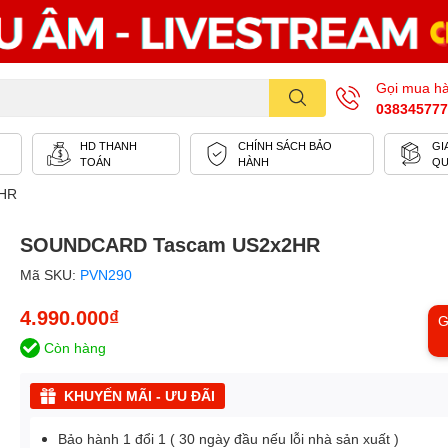
Gọi mua h
038345777
HD THANH
CHÍNH SÁCH BẢO
GI
TOÁN
HÀNH
Q
HR
SOUNDCARD Tascam US2x2HR
Mã SKU:
PVN290
4.990.000₫
G
Còn hàng
KHUYẾN MÃI - ƯU ĐÃI
Bảo hành 1 đổi 1 ( 30 ngày đầu nếu lỗi nhà sản xuất )