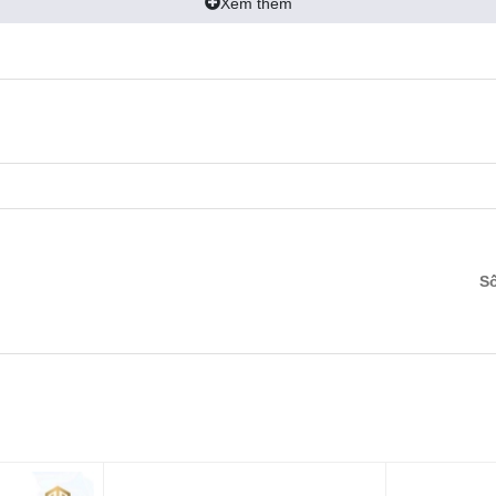
Xem thêm
S
ết
 giải âm thanh cao lên đến 24-bit / 192 kHz, độ trễ cực thấp 
ất lượng âm thanh vượt trội với độ ồn cực thấp, đầu nối USB 
 được sử dụng để sản xuất di động hoặc phát trực tiếp bằng iP
i mọi lúc mọi nơi.