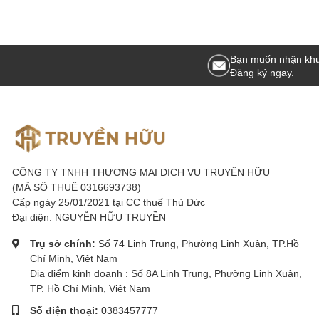
Bạn muốn nhận khu
Đăng ký ngay.
CÔNG TY TNHH THƯƠNG MẠI DỊCH VỤ TRUYỀN HỮU
(MÃ SỐ THUẾ 0316693738)
Cấp ngày 25/01/2021 tại CC thuế Thủ Đức
Đại diện: NGUYỄN HỮU TRUYỀN
Trụ sở chính:
Số 74 Linh Trung, Phường Linh Xuân, TP.Hồ
Chí Minh, Việt Nam
Địa điểm kinh doanh : Số 8A Linh Trung, Phường Linh Xuân,
TP. Hồ Chí Minh, Việt Nam
Số điện thoại:
0383457777
Khả năng sử dụng là chìa khóa