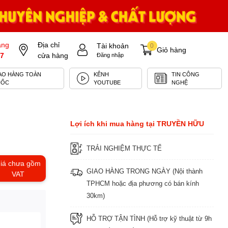
àng
Địa chỉ
Tài khoản
0
Giỏ hàng
7
cửa hàng
Đăng nhập
AO HÀNG TOÀN
KÊNH
TIN CÔNG
UỐC
YOUTUBE
NGHỆ
Lợi ích khi mua hàng tại TRUYỀN HỮU
TRẢI NGHIỆM THỰC TẾ
iá chưa gồm
GIAO HÀNG TRONG NGÀY (Nội thành
VAT
TPHCM hoặc địa phương có bán kính
30km)
HỖ TRỢ TẬN TÌNH (Hỗ trợ kỹ thuật từ 9h