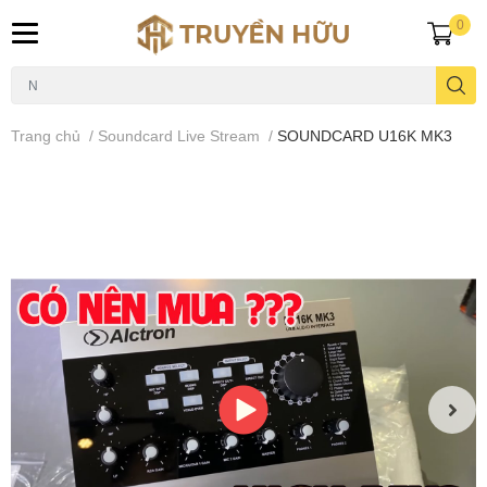
0
Trang chủ
/
Soundcard Live Stream
/
SOUNDCARD U16K MK3