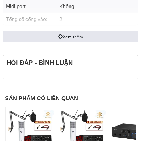
01 Jack kết nối lấy nhạc từ điện thoại
Midi port:
Không
01 Adapter 5V
01 Tài liệu sản phẩm
Tổng số cổng vào:
2
01 Đĩa phần mềm thu âm
Xem thêm
THIẾT KẾ SOUND CARD ĐẸP MẮT HƠN
Sound card Alctron U16K MKIII
USB được thiết kế cải
HỎI ĐÁP - BÌNH LUẬN
thiện đẹp mắt hơn, trau chuốt trong từng chi tiết, kích thước
nhỏ gọn 199mm x 133mm x 45mm. Vỏ ngoài được làm
100% từ hợp kim nhôm và kính càng tạo lên độ bóng bảy
của Alctron U16K MKIII, chi tiết từ bên trong đến bên ngoài
đều thể hiện được sự đẳng cấp và sang trọng. Các nút điều
SẢN PHẨM CÓ LIÊN QUAN
khiển và núm điều khiểu được thiết kế trên mặt trước của
Sound card có đèn LED đẹp hơn và dễ dàng sử dụng vào
ban đêm, hướng dẫn bằng tiếng anh trước các nút điều
khiểu cho người mới dùng cũng có thể sử dụng được.
Chất lượng âm thanh tinh khiết hơn: Xử lý âm thanh kỹ thuật