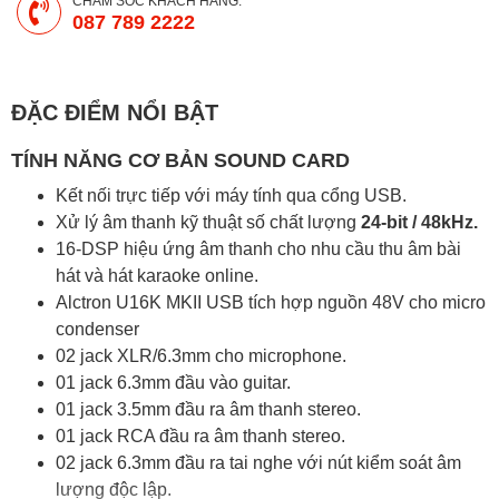
CHĂM SÓC KHÁCH HÀNG:
087 789 2222
ĐẶC ĐIỂM NỔI BẬT
TÍNH NĂNG CƠ BẢN SOUND CARD
Kết nối trực tiếp với máy tính qua cổng USB.
Xử lý âm thanh kỹ thuật số chất lượng
24-bit / 48kHz.
16-DSP hiệu ứng âm thanh cho nhu cầu thu âm bài
hát và hát karaoke online.
Alctron U16K MKII USB tích hợp nguồn 48V cho micro
condenser
02 jack XLR/6.3mm cho microphone.
01 jack 6.3mm đầu vào guitar.
01 jack 3.5mm đầu ra âm thanh stereo.
01 jack RCA đầu ra âm thanh stereo.
02 jack 6.3mm đầu ra tai nghe với nút kiểm soát âm
lượng độc lập.