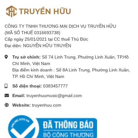
loa di động và loa nghe nhạc Bluetooth với
những thương hiệu nổi tiếng thế giới . Với chất
lượng và thương hiệu đã được khẳng định trong
CÔNG TY TNHH THƯƠNG MẠI DỊCH VỤ TRUYỀN HỮU
nhiều năm qua , chúng tôi hy vọng mang lại cho
(MÃ SỐ THUẾ 0316693738)
quý khách trãi nghiệm mua hàng tốt nhất .
Cấp ngày 25/01/2021 tại CC thuế Thủ Đức
Đại diện: NGUYỄN HỮU TRUYỀN
✅Địa chỉ Showroom : SỐ 8A ĐƯỜNG LINH
TRUNG, P. LINH TRUNG , TP. THỦ ĐỨC , TPHCM
Trụ sở chính:
Số 74 Linh Trung, Phường Linh Xuân, TP.Hồ
Chí Minh, Việt Nam
✅ĐT:
038 345 7777
Địa điểm kinh doanh : Số 8A Linh Trung, Phường Linh Xuân,
TP. Hồ Chí Minh, Việt Nam
✅ Email :
truyenhuu0303@gmail.com
Số điện thoại:
0383457777
Email:
truyenhuumusic@gmail.com
Website:
truyenhuu.com