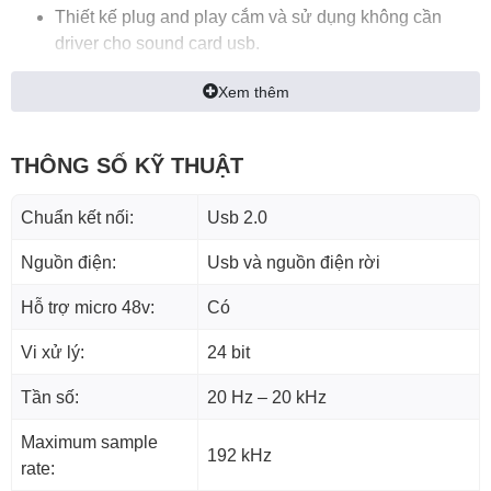
Thiết kế plug and play cắm và sử dụng không cần
driver cho
sound card usb.
Tương thích với hệ điều hành Mac (Intel-Mac) và
Xem thêm
Windows XP, Vista (32-bit / 64-bit) và Windows 7 (32-
bit / 64-bit).
THÔNG SỐ KỸ THUẬT
Sound card
hát live stream thu âm
Alctron u16k Mk3
chất
Chuẩn kết nối:
Usb 2.0
lượng cao, mẫu mã thiết kế mới. Có thể kết hợp với hầu hết
tất cả các micro thu âm hiện nay. U16k thu âm chất lượng
Nguồn điện:
Usb và nguồn điện rời
cao đã được kiểm trứng.
Hỗ trợ micro 48v:
Có
Vi xử lý:
24 bit
BỘ SẢN PHẨM SOUND CARD ĐẦY ĐỦ GỒM:
Tần số:
20 Hz – 20 kHz
01 Sound card USB hát karaoke, live stream
sound
Maximum sample
card Alctron U16K MK3
192 kHz
rate:
01 Cable USB