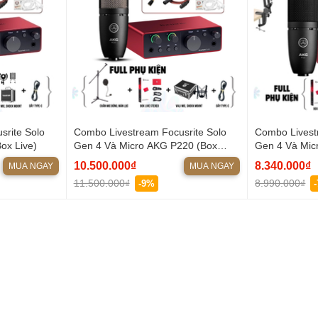
srite Solo
Combo Livestream Focusrite Solo
Combo Livest
ox Live)
Gen 4 Và Micro AKG P220 (Box
Gen 4 Và Mic
Live)
Live)
10.500.000₫
8.340.000₫
MUA NGAY
MUA NGAY
11.500.000₫
8.990.000₫
-9%