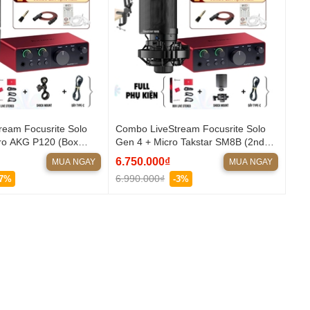
ream Focusrite Solo
Combo LiveStream Focusrite Solo
ro AKG P120 (Box
Gen 4 + Micro Takstar SM8B (2nd
Gen)
6.750.000₫
MUA NGAY
MUA NGAY
6.990.000₫
-7%
-3%