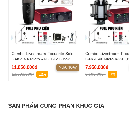
Combo Livestream Focusrite Solo
Combo Livestream Focu
Gen 4 Và Micro AKG P420 (Box
Gen 4 Và Micro K850 (B
Live)
11.850.000₫
7.950.000₫
MUA NGAY
13.500.000₫
8.590.000₫
-12%
-7%
SẢN PHẨM CÙNG PHÂN KHÚC GIÁ