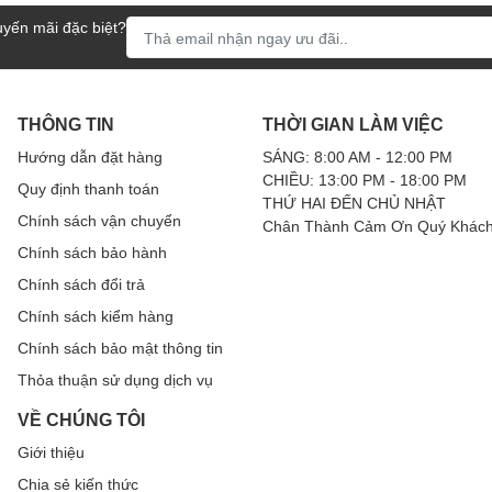
yến mãi đặc biệt?
THÔNG TIN
THỜI GIAN LÀM VIỆC
Hướng dẫn đặt hàng
SÁNG: 8:00 AM - 12:00 PM
, trên khung in chìm logo đẹp mắt, 2 bên tai nghe là
CHIỀU: 13:00 PM - 18:00 PM
Quy định thanh toán
xoay 180 độ, phần các khớp nối có thể gấp mở linh
THỨ HAI ĐẾN CHỦ NHẬT
Chính sách vận chuyển
Chân Thành Cảm Ơn Quý Khách
hone này bạn có thể nghe bằng cả 2 bên tai nghe hoặc
Chính sách bảo hành
 DJ.
Chính sách đổi trả
ấp không nổ, trơn mịn, mềm mại bọc ở phần đệm tai sẽ
Chính sách kiểm hàng
 người đeo.
Chính sách bảo mật thông tin
Thỏa thuận sử dụng dịch vụ
VỀ CHÚNG TÔI
Giới thiệu
i tần số 20Hz – 20kHZ, kết cấu với màng loa ϕ
Chia sẻ kiến thức