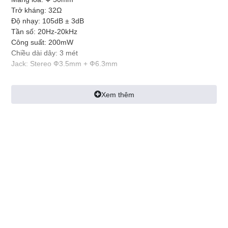
Trở kháng: 32Ω
Độ nhạy: 105dB ± 3dB
Tần số: 20Hz-20kHz
Công suất: 200mW
Chiều dài dây: 3 mét
Jack: Stereo Ф3.5mm + Ф6.3mm
Xem thêm