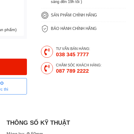
sáng đến 19h tối )
SẢN PHẨM CHÍNH HÃNG
BẢO HÀNH CHÍNH HÃNG
sản phẩm)
TƯ VẤN BÁN HÀNG:
038 345 7777
CHĂM SÓC KHÁCH HÀNG:
087 789 2222
LO
c thì
THÔNG SỐ KỸ THUẬT
Màng loa: Ф 50mm