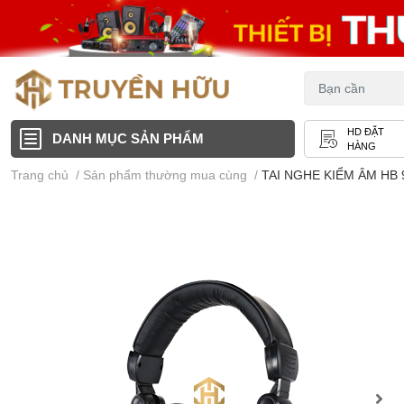
HD ĐẶT
DANH MỤC SẢN PHẨM
HÀNG
Trang chủ
/
Sản phẩm thường mua cùng
/
TAI NGHE KIỂM ÂM HB 