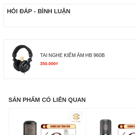
HỎI ĐÁP - BÌNH LUẬN
TAI NGHE KIỂM ÂM HB 960B
350.000₫
Tổng quan về thiết kế tai nghe kiểm âm HP 960B
SẢN PHẨM CÓ LIÊN QUAN
ang trọng với sắc đen huyền bí, vỏ nhựa ngoài tạo s
kiểm âm có thiết kế kiểu dáng đẹp, tinh tế từ mọi góc