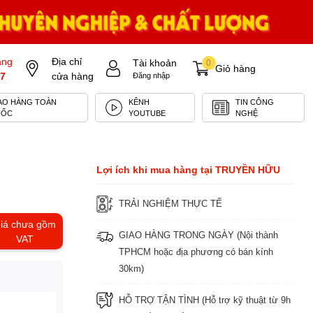
àng
Địa chỉ
Tài khoản
0
Giỏ hàng
7
cửa hàng
Đăng nhập
AO HÀNG TOÀN
KÊNH
TIN CÔNG
UỐC
YOUTUBE
NGHỆ
Lợi ích khi mua hàng tại TRUYỀN HỮU
TRẢI NGHIỆM THỰC TẾ
iá chưa gồm
GIAO HÀNG TRONG NGÀY (Nội thành
VAT
TPHCM hoặc địa phương có bán kính
30km)
HỖ TRỢ TẬN TÌNH (Hỗ trợ kỹ thuật từ 9h