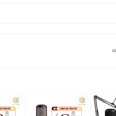
S
ự chắc chắn, HP 960B được đánh giá là chiếc tai nghe
 nhìn.