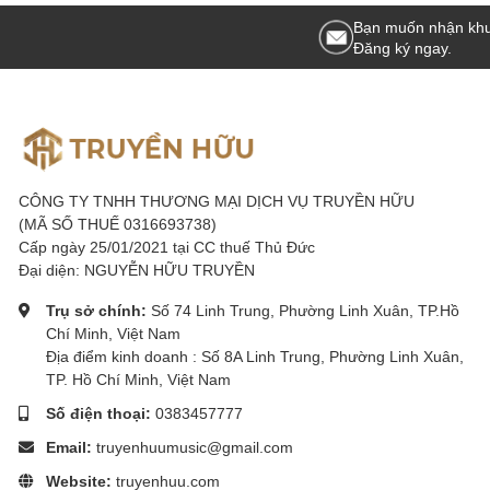
Bạn muốn nhận khu
Đăng ký ngay.
Đệm tai
Khung tai nghe thiết kế chắc chắn bằng nhựa tổng hợp
tên sản phẩm. Đệm tai nghe thiết kế độc đáo có thể 
CÔNG TY TNHH THƯƠNG MẠI DỊCH VỤ TRUYỀN HỮU
(MÃ SỐ THUẾ 0316693738)
hoạt, dễ dàng và tiện lợi. Với chiếc tai nghe head p
Cấp ngày 25/01/2021 tại CC thuế Thủ Đức
xoay ra ngoài một bên để nghe một bên kiểu như các
Đại diện: NGUYỄN HỮU TRUYỀN
Bên cạnh đó với thiết kế sử dụng chất liệu da cao c
Trụ sở chính:
Số 74 Linh Trung, Phường Linh Xuân, TP.Hồ
Chí Minh, Việt Nam
giúp mang lại cảm giác thoải mái và dễ chịu hơn cho
Địa điểm kinh doanh : Số 8A Linh Trung, Phường Linh Xuân,
TP. Hồ Chí Minh, Việt Nam
Số điện thoại:
0383457777
Chất âm của tai nghe kiểm âm HP 960B
Email:
truyenhuumusic@gmail.com
Tai nghe kiểm âm HP 960B có thể đáp ứng chạy từ dả
Website:
truyenhuu.com