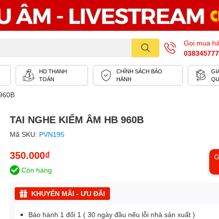
Gọi mua h
038345777
HD THANH
CHÍNH SÁCH BẢO
GI
TOÁN
HÀNH
Q
960B
TAI NGHE KIỂM ÂM HB 960B
Mã SKU:
PVN195
350.000₫
G
Còn hàng
KHUYẾN MÃI - ƯU ĐÃI
Bảo hành 1 đổi 1 ( 30 ngày đầu nếu lỗi nhà sản xuất )