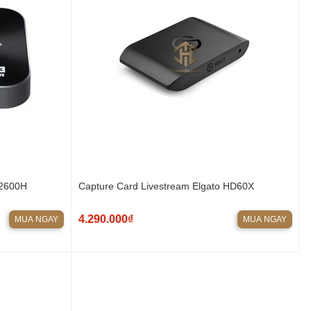
C2600H
Capture Card Livestream Elgato HD60X
4.290.000₫
MUA NGAY
MUA NGAY