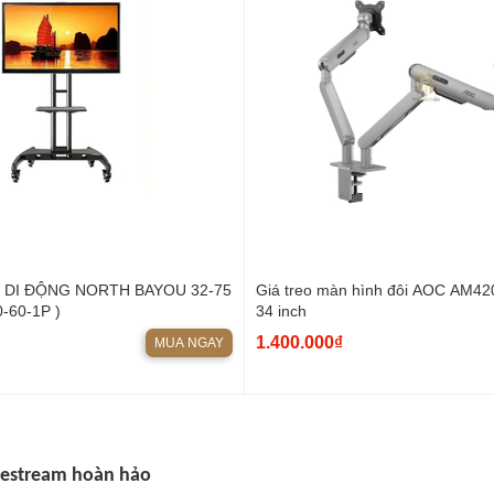
I DI ĐỘNG NORTH BAYOU 32-75
Giá treo màn hình đôi AOC AM420
-60-1P )
34 inch
1.400.000₫
MUA NGAY
ivestream hoàn hảo