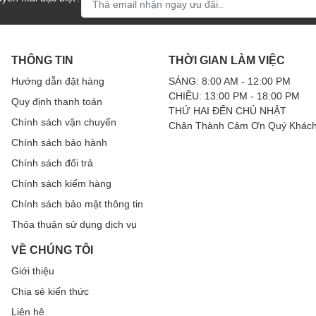
THÔNG TIN
THỜI GIAN LÀM VIỆC
Hướng dẫn đặt hàng
SÁNG: 8:00 AM - 12:00 PM
CHIỀU: 13:00 PM - 18:00 PM
Quy định thanh toán
THỨ HAI ĐẾN CHỦ NHẬT
Chính sách vận chuyển
Chân Thành Cảm Ơn Quý Khách
Chính sách bảo hành
Chính sách đổi trả
Chính sách kiểm hàng
Chính sách bảo mật thông tin
sống hiện đại, từ việc kết nối với bạn bè và gia đình cho đến
Thỏa thuận sử dụng dịch vụ
hiệu sản phẩm hoặc thậm chí tạo ra nguồn thu nhập thụ động. 
VỀ CHÚNG TÔI
sẽ tìm hiểu về các loại thiết bị cần thiết cho một phòng livestr
Giới thiệu
Chia sẻ kiến thức
Liên hệ
hiết bị livestream được thiết kế đặc biệt để hỗ trợ các buổi li