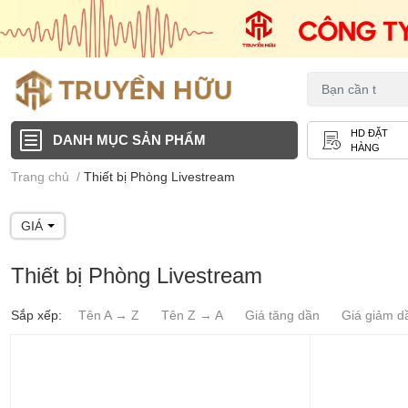
HD ĐẶT
DANH MỤC SẢN PHẨM
HÀNG
Trang chủ
/
Thiết bị Phòng Livestream
GIÁ
Thiết bị Phòng Livestream
Sắp xếp:
Tên A → Z
Tên Z → A
Giá tăng dần
Giá giảm d