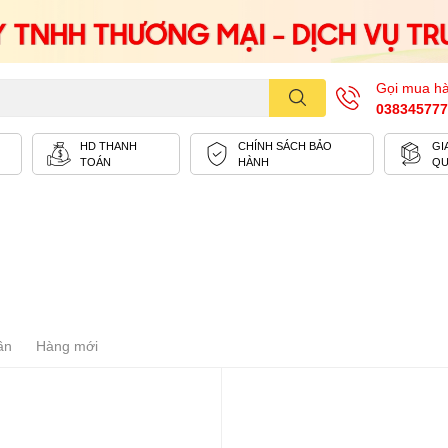
Gọi mua h
038345777
HD THANH
CHÍNH SÁCH BẢO
GI
TOÁN
HÀNH
Q
ần
Hàng mới