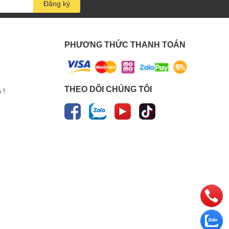
Đăng ký
PHƯƠNG THỨC THANH TOÁN
THEO DÕI CHÚNG TÔI
 !
 việc phát triển sự nghiệp cá nhân. Ngày nay, nhiều người đã
Để có một buổi livestream chất lượng,
thiết bị livestream
eam hoàn hảo.
vestream hoặc phát trực tiếp. Thiết bị có tính năng nâng cao