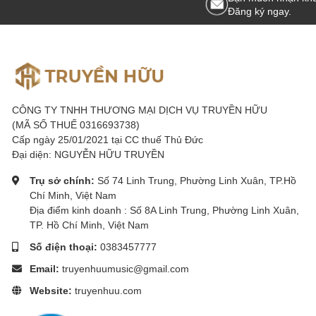
Đăng ký ngay.
CÔNG TY TNHH THƯƠNG MẠI DỊCH VỤ TRUYỀN HỮU
(MÃ SỐ THUẾ 0316693738)
Cấp ngày 25/01/2021 tại CC thuế Thủ Đức
Đại diện: NGUYỄN HỮU TRUYỀN
Trụ sở chính:
Số 74 Linh Trung, Phường Linh Xuân, TP.Hồ
Chí Minh, Việt Nam
Địa điểm kinh doanh : Số 8A Linh Trung, Phường Linh Xuân,
Livestream đã trở thành một phần không thể thiếu trong cuộc 
TP. Hồ Chí Minh, Việt Nam
lựa chọn livestream như một cách để chia sẻ ý tưởng, giới t
Số điện thoại:
0383457777
đóng vai trò cực kỳ quan trọng. Trong bài viết này, chúng ta 
Email:
truyenhuumusic@gmail.com
1. Soundcard Livestream
Website:
truyenhuu.com
Soundcard livestream
hay còn gọi là card âm thanh, là một t