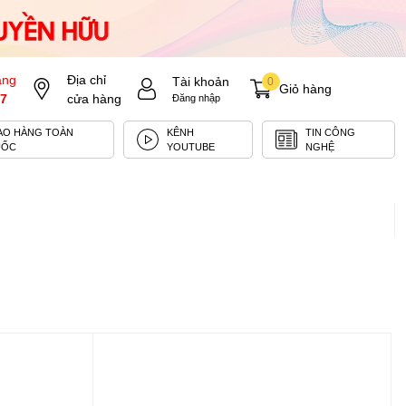
àng
Địa chỉ
Tài khoản
0
Giỏ hàng
7
cửa hàng
Đăng nhập
AO HÀNG TOÀN
KÊNH
TIN CÔNG
UỐC
YOUTUBE
NGHỆ