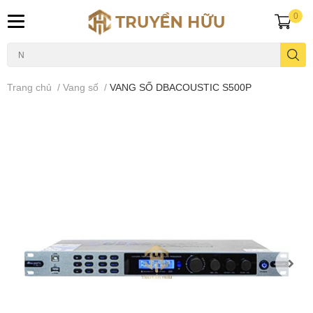
0
Trang chủ
/
Vang số
/
VANG SỐ DBACOUSTIC S500P