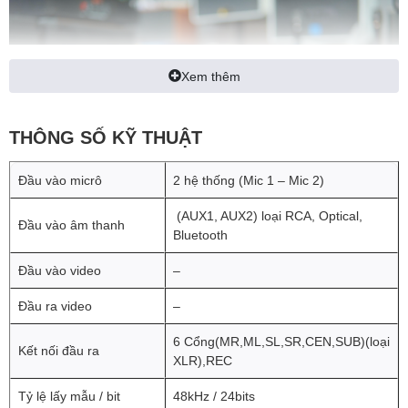
Xem thêm
THÔNG SỐ KỸ THUẬT
Đầu vào micrô
2 hệ thống (Mic 1 – Mic 2)
(AUX1, AUX2) loại RCA, Optical,
Đầu vào âm thanh
Bluetooth
– Mặt trước thiết bị là màn hình LED, hệ thống núm
vặn, nút điều chỉnh với nhiều chú thích rõ ràng và chi
Đầu vào video
–
tiết thích hợp cho người dùng. Logo DBacoustic và
Đầu ra video
–
tên sản phẩm được thiết kế nổi bật đối xứng tăng độ
nhận diện cho thương hiệu.
6 Cổng(MR,ML,SL,SR,CEN,SUB)(loại
Kết nối đầu ra
XLR),REC
– Mặt sau là hệ thống cổng kết nối đa dạng cùng
những thông số kỹ thuật cơ bản thuận tiện cho người
Tỷ lệ lấy mẫu / bit
48kHz / 24bits