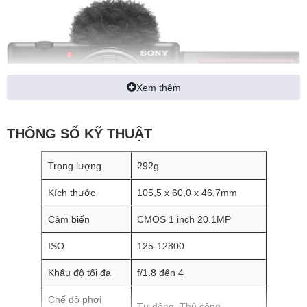
Xem thêm
THÔNG SỐ KỸ THUẬT
Trọng lượng
292g
Kích thước
105,5 x 60,0 x 46,7mm
Cảm biến
CMOS 1 inch 20.1MP
Ngôn ngữ thiết kế của Sony ZV-
ISO
125-12800
1 II
Khẩu độ tối đa
f/1.8 đến 4
Sony ZV-1 II có thiết kế nhỏ gọn, với kích thước chỉ 105,5 x 60,0 x
46,7 mm và trọng lượng cực nhẹ 292g, bao gồm pin và thẻ nhớ.
Chế độ phơi
Tự động, Thủ công