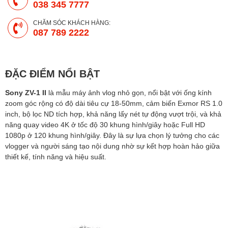
038 345 7777
CHĂM SÓC KHÁCH HÀNG:
087 789 2222
ĐẶC ĐIỂM NỔI BẬT
Sony ZV-1 II
là mẫu
máy ảnh vlog
nhỏ gọn, nổi bật với ống kính
zoom góc rộng có độ dài tiêu cự 18-50mm, cảm biến Exmor RS 1.0
inch, bộ lọc ND tích hợp, khả năng lấy nét tự động vượt trội, và khả
năng quay video 4K ở tốc độ 30 khung hình/giây hoặc Full HD
1080p ở 120 khung hình/giây. Đây là sự lựa chọn lý tưởng cho các
vlogger và người sáng tạo nội dung nhờ sự kết hợp hoàn hảo giữa
thiết kế, tính năng và hiệu suất.