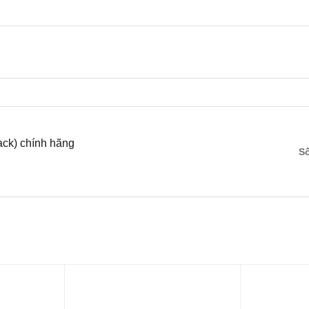
​​​​​ chính hãng
S
ghệ chiếu sáng sau Exmor R và bộ xử lý hình ảnh BIONZ XR mạnh
PS-C, giúp chụp ảnh trong điều kiện ánh sáng yếu với dải ISO rộng
điểm dừng. Hình ảnh đạt được hiệu ứng bokeh đẹp mắt và có tính