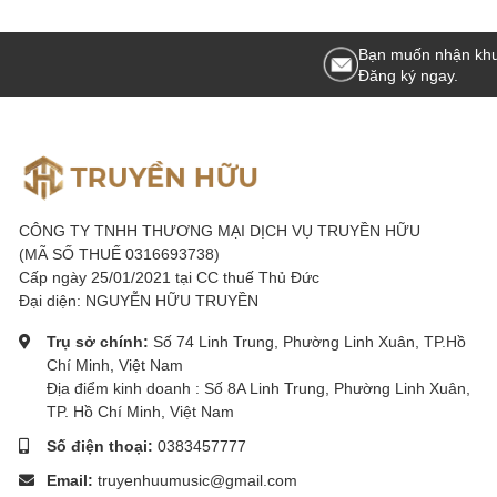
Bạn muốn nhận khu
Đăng ký ngay.
Điều khiển màu sắc và lấy nét
ZV-E1 hỗ trợ nhiều tính năng lấy nét tự động thông minh như bù thở
bằng AI để đảm bảo đối tượng luôn nằm trong khung hình. Máy cũn
loại rung khác nhau khi chụp ảnh hoặc quay video cầm tay. Điều n
khác nhau.
CÔNG TY TNHH THƯƠNG MẠI DỊCH VỤ TRUYỀN HỮU
(MÃ SỐ THUẾ 0316693738)
Khả năng kết nối và truyền trực
Cấp ngày 25/01/2021 tại CC thuế Thủ Đức
Đại diện: NGUYỄN HỮU TRUYỀN
Máy ảnh ZV-E1 hỗ trợ kết nối với nền tảng Creators' Cloud của Son
Trụ sở chính:
Số 74 Linh Trung, Phường Linh Xuân, TP.Hồ
công cụ cộng tác. Người dùng có thể sử dụng đầu ra USB để phát
Chí Minh, Việt Nam
với khả năng xuất video lên đến 1080p60.
Địa điểm kinh doanh : Số 8A Linh Trung, Phường Linh Xuân,
Thiết kế và phụ kiện
TP. Hồ Chí Minh, Việt Nam
Số điện thoại:
0383457777
Sony ZV-E1 có ngàm ống kính E, hỗ trợ tất cả các ống kính ngàm 
Email:
truyenhuumusic@gmail.com
mở sang một bên và thay đổi góc, thuận tiện cho việc quay vlog v