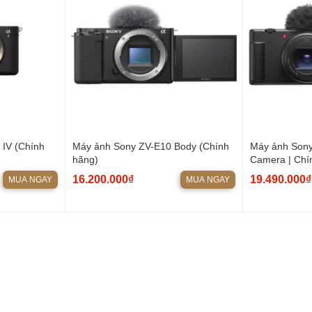
 IV (Chính
Máy ảnh Sony ZV-E10 Body (Chính
Máy ảnh Sony 
hãng)
Camera | Chí
16.200.000₫
19.490.000₫
MUA NGAY
MUA NGAY
ll HD lên đến 240p, sử dụng khả năng đọc pixel đầy đủ mà không
 các chế độ quay, mang lại hiệu suất ổn định và chất lượng cao với
yển động chậm ở tốc độ 120 khung hình/giây hoặc 240 khung
ới hạn thời gian ghi, cho phép quay phim dài mà không bị gián đoạn.