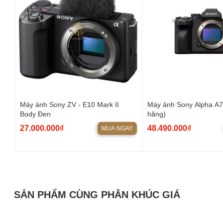
Máy ảnh Sony ZV - E10 Mark II
Máy ảnh Sony Alpha A7
Body Đen
hãng)
27.000.000₫
48.490.000₫
MUA NGAY
Khả năng quay video
Máy có khả năng quay video UHD 4K với tốc độ lên đến 120p và Fu
SẢN PHẨM CÙNG PHÂN KHÚC GIÁ
cần ghép. Máy ảnh cũng hỗ trợ ghi nội bộ 10-bit 4:2:2 trong tất cả
tốc độ bit lên đến 600 Mb/giây. Người dùng có thể quay phim chu
hình/giây khi hạ độ phân giải xuống Full HD. Máy cũng không có gi