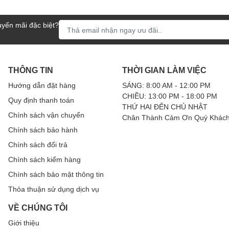
yến mãi đặc biệt?
 tiêu điểm, điều chỉnh tốc độ chuyển đổi AF, và nhận diện chủ thể
g tích hợp hệ thống ổn định hình ảnh 5 trục, giúp bù đắp cho năm
THÔNG TIN
THỜI GIAN LÀM VIỆC
ày đảm bảo rằng hình ảnh luôn sắc nét ngay cả khi sử dụng ống kính
Hướng dẫn đặt hàng
SÁNG: 8:00 AM - 12:00 PM
CHIỀU: 13:00 PM - 18:00 PM
Quy định thanh toán
THỨ HAI ĐẾN CHỦ NHẬT
Chính sách vận chuyển
Chân Thành Cảm Ơn Quý Khách
 tuyến
Chính sách bảo hành
Chính sách đổi trả
y để chia sẻ và lưu trữ phương tiện, chỉnh sửa trên đám mây, và các
Chính sách kiểm hàng
 trực tiếp lên đến 4K30 qua máy tính hoặc sử dụng như một webcam
Chính sách bảo mật thông tin
Thỏa thuận sử dụng dịch vụ
VỀ CHÚNG TÔI
E, bao gồm cả ống kính FE full-frame. Màn hình LCD cảm ứng có thể
à tự quay. Máy được thiết kế chống bụi và chống ẩm, đảm bảo hoạt
Giới thiệu