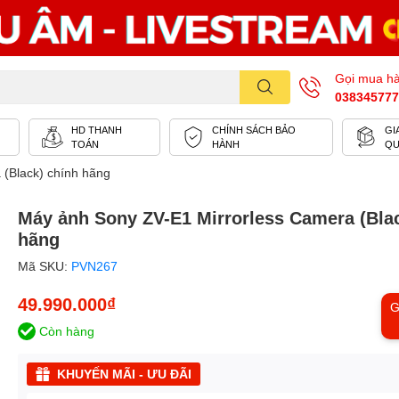
Gọi mua h
038345777
HD THANH
CHÍNH SÁCH BẢO
GI
TOÁN
HÀNH
Q
ck)​​​​​​​ chính hãng
Máy ảnh Sony ZV-E1 Mirrorless Camera (Black)​​​
hãng
Mã SKU:
PVN267
49.990.000₫
G
Còn hàng
KHUYẾN MÃI - ƯU ĐÃI