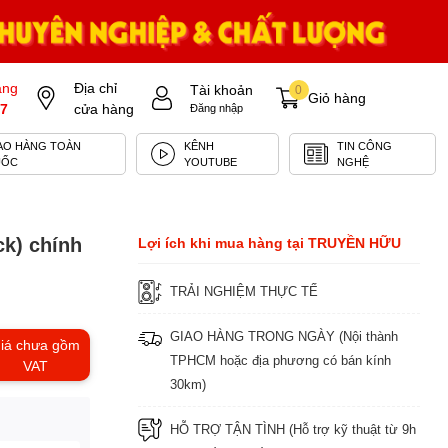
àng
Địa chỉ
Tài khoản
0
Giỏ hàng
7
cửa hàng
Đăng nhập
AO HÀNG TOÀN
KÊNH
TIN CÔNG
UỐC
YOUTUBE
NGHỆ
​​​​ chính
Lợi ích khi mua hàng tại TRUYỀN HỮU
TRẢI NGHIỆM THỰC TẾ
GIAO HÀNG TRONG NGÀY (Nội thành
iá chưa gồm
TPHCM hoặc địa phương có bán kính
VAT
30km)
HỖ TRỢ TẬN TÌNH (Hỗ trợ kỹ thuật từ 9h