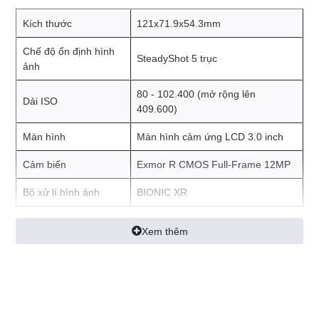
Kích thước
121x71.9x54.3mm
Chế độ ổn định hình
SteadyShot 5 trục
ảnh
80 - 102.400 (mở rộng lên
Dải ISO
409.600)
Màn hình
Màn hình cảm ứng LCD 3.0 inch
Cảm biến
Exmor R CMOS Full-Frame 12MP
Bộ xử lí hình ảnh
BIONIC XR
Xem thêm