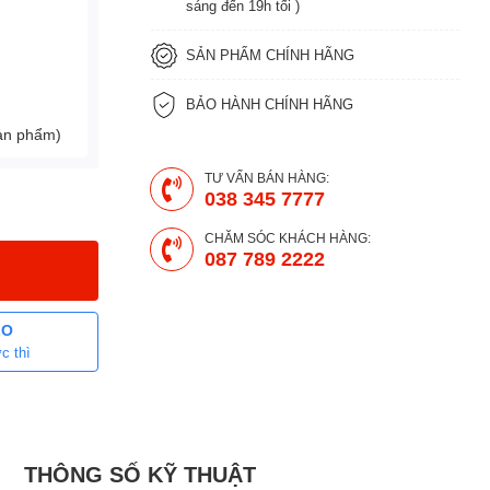
sáng đến 19h tối )
SẢN PHẨM CHÍNH HÃNG
BẢO HÀNH CHÍNH HÃNG
sản phẩm)
TƯ VẤN BÁN HÀNG:
038 345 7777
CHĂM SÓC KHÁCH HÀNG:
087 789 2222
LO
c thì
THÔNG SỐ KỸ THUẬT