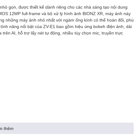
nhỏ gọn, được thiết kế dành riêng cho các nhà sáng tạo nội dung
MOS 12MP full-frame và bộ xử lý hình ảnh BIONZ XR, máy ảnh này
ong những máy ảnh nhỏ nhất với ngàm ống kính có thể hoán đổi, phù
ố tính năng nổi bật của ZV-E1 bao gồm hiệu ứng bokeh điện ảnh, dải
rên AI, hỗ trợ lấy nét tự động, nhiều tùy chọn mic, truyền trực
m thêm