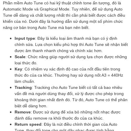
Phần mềm Auto Tune có hai kỹ thuật chỉnh tone ấn tượng, đó là
Automatic Mode và Graphical Mode. Tuy nhiên, để sử dụng Auto
Tune dễ dàng và chất lượng nhất thì cần phải biết được cách điều
khiển của nó. Dưới đây là hướng dẫn sử dụng một số phím chức
năng cơ bản trong Auto Tune mà bạn nên biết.
Input type
: Đây là kiểu loại âm thanh mà bạn có ý định
chỉnh sửa. Lựa chọn kiểu phù hợp thì Auto Tune sẽ nhận biết
được âm thanh nhanh chóng và chính xác hơn.
Scale
: Chức năng giúp người sử dụng lựa chọn được những
loại thức đo.
Key
: Có nhiệm vụ xác định độ cao của nốt đầu tiên trong
thức đo của ca khúc. Thường hay sử dụng nốt A3 = 440Hz
làm chuẩn.
Tracking
: Tracking cho Auto Tune biết có tất cả bao nhiêu
vấn đề mà người dùng thay đổi, xử lý được cho phép trong
khoảng thời gian nhất định đó. Từ đó, Auto Tune có thể phân
biệt dễ dàng hơn.
Remove
: Được sử dụng để xóa bỏ những nốt nhạc được
đánh dấu remove ra khỏi thước đo của ca khúc.
Return speed
: Đây là nút điều chỉnh thời gian của Auto
Tune, thay đổi tone cho một dãy nhạc được tính bằng